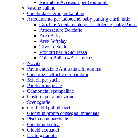
Ricambi e Accessori per Gonfiabili
Vasche palline
Giochi da esterni per bambini
Arredamento per ludoteche, baby parking e asili nido
Giochi e Arredamento per Ludoteche, baby Parkin
Attrezzature Dolciarie
Area Baby
Aree Softplay
Tavoli e Sedie
Prodotti per la Sicurezza
Calcio Balilla – Air Hockey
Novità
Pavimentazione Antitrauma in gomma
Giostrine elettriche per bambini
Scivoli per yacht
Pareti arrampicate
Cannoncini sparapalline
Costumi per animazione
Scenografie
Gonfiabili pubblicitari
Giochi in pronta consegna immediata
Piscina con barchette
Giochi interattivi
Giochi acquatici
Usato garantito