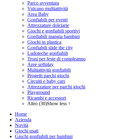
Parco avventura
Vulcano multiattività
Area Baby
Gonfiabili per eventi
Attrezzature dolciarie
Giochi e gonfiabili sportivi
Gonfiabili mangia bambini
Giochi in plastica
Gonfiabili slide the city
Ludoteche gonfiabili
Troni per feste di compleanno
Aree softplay
Multiattività gonfiabili
Progetti parchi giochi
Circuiti e baby cars
Attrezzature per parchi giochi
Playground
Ricambi e accessori
Altro (30)
Show less ↑
Home
Azienda
Novità
Giochi usati
Giochi gonfiabili per bambini