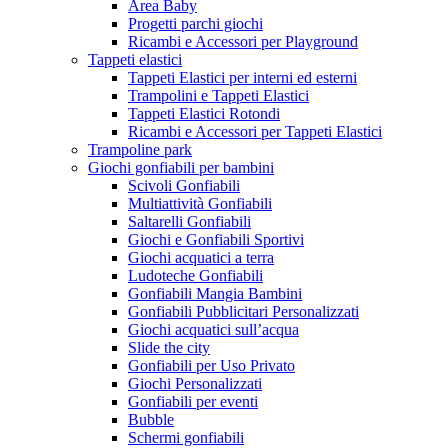
Area Baby
Progetti parchi giochi
Ricambi e Accessori per Playground
Tappeti elastici
Tappeti Elastici per interni ed esterni
Trampolini e Tappeti Elastici
Tappeti Elastici Rotondi
Ricambi e Accessori per Tappeti Elastici
Trampoline park
Giochi gonfiabili per bambini
Scivoli Gonfiabili
Multiattività Gonfiabili
Saltarelli Gonfiabili
Giochi e Gonfiabili Sportivi
Giochi acquatici a terra
Ludoteche Gonfiabili
Gonfiabili Mangia Bambini
Gonfiabili Pubblicitari Personalizzati
Giochi acquatici sull’acqua
Slide the city
Gonfiabili per Uso Privato
Giochi Personalizzati
Gonfiabili per eventi
Bubble
Schermi gonfiabili