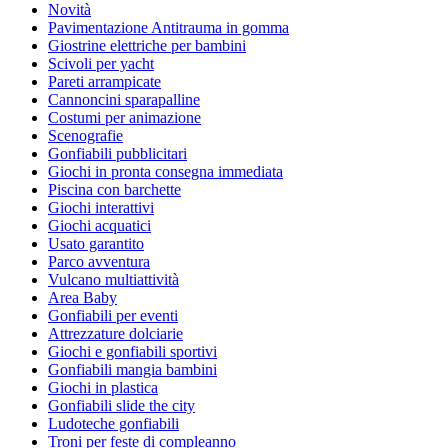
Novità
Pavimentazione Antitrauma in gomma
Giostrine elettriche per bambini
Scivoli per yacht
Pareti arrampicate
Cannoncini sparapalline
Costumi per animazione
Scenografie
Gonfiabili pubblicitari
Giochi in pronta consegna immediata
Piscina con barchette
Giochi interattivi
Giochi acquatici
Usato garantito
Parco avventura
Vulcano multiattività
Area Baby
Gonfiabili per eventi
Attrezzature dolciarie
Giochi e gonfiabili sportivi
Gonfiabili mangia bambini
Giochi in plastica
Gonfiabili slide the city
Ludoteche gonfiabili
Troni per feste di compleanno