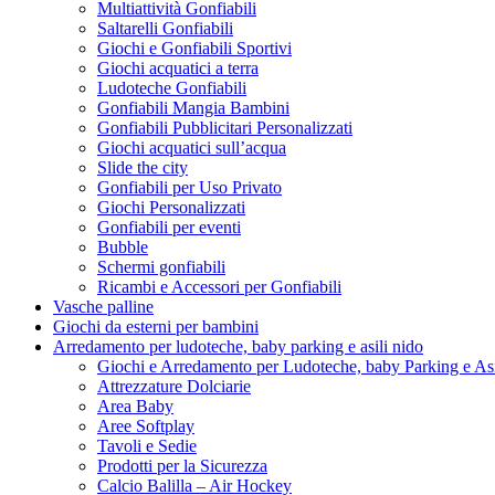
Multiattività Gonfiabili
Saltarelli Gonfiabili
Giochi e Gonfiabili Sportivi
Giochi acquatici a terra
Ludoteche Gonfiabili
Gonfiabili Mangia Bambini
Gonfiabili Pubblicitari Personalizzati
Giochi acquatici sull’acqua
Slide the city
Gonfiabili per Uso Privato
Giochi Personalizzati
Gonfiabili per eventi
Bubble
Schermi gonfiabili
Ricambi e Accessori per Gonfiabili
Vasche palline
Giochi da esterni per bambini
Arredamento per ludoteche, baby parking e asili nido
Giochi e Arredamento per Ludoteche, baby Parking e As
Attrezzature Dolciarie
Area Baby
Aree Softplay
Tavoli e Sedie
Prodotti per la Sicurezza
Calcio Balilla – Air Hockey