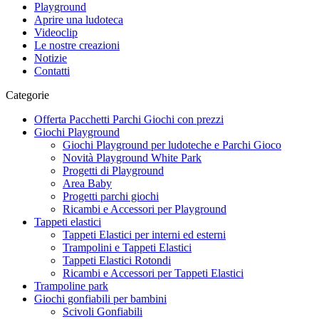
Playground
Aprire una ludoteca
Videoclip
Le nostre creazioni
Notizie
Contatti
Categorie
Offerta Pacchetti Parchi Giochi con prezzi
Giochi Playground
Giochi Playground per ludoteche e Parchi Gioco
Novità Playground White Park
Progetti di Playground
Area Baby
Progetti parchi giochi
Ricambi e Accessori per Playground
Tappeti elastici
Tappeti Elastici per interni ed esterni
Trampolini e Tappeti Elastici
Tappeti Elastici Rotondi
Ricambi e Accessori per Tappeti Elastici
Trampoline park
Giochi gonfiabili per bambini
Scivoli Gonfiabili