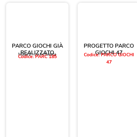
PARCO GIOCHI GIÀ
PROGETTO PARCO
REALIZZATO
GIOCHI 47
Misure : su richiesta
Codice: PARCO GIOCHI
Codice: PARC 185
47