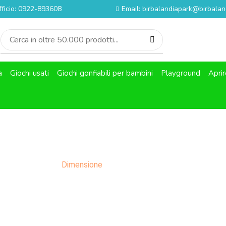
fficio: 0922-893608
Email: birbalandiapark@birbaland
à
Giochi usati
Giochi gonfiabili per bambini
Playground
Aprir
Dimensione