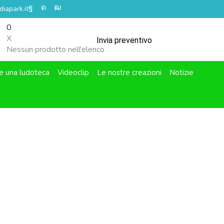
iapark.it
0
X
Invia preventivo
Nessun prodotto nell'elenco
e una ludoteca
Videoclip
Le nostre creazioni
Notizie