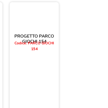
PROGETTO PARCO
GIOCHI 154
Codice: PARCO GIOCHI
154