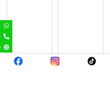
p
e
i