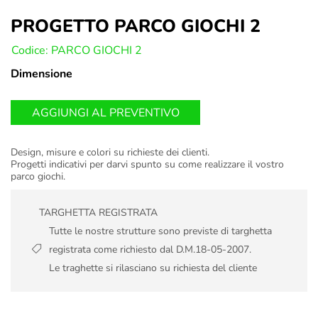
PROGETTO PARCO GIOCHI 2
U:
Codice: PARCO GIOCHI 2
Dimensione
AGGIUNGI AL PREVENTIVO
Design, misure e colori su richieste dei clienti.
Progetti indicativi per darvi spunto su come realizzare il vostro
parco giochi.
TARGHETTA REGISTRATA
Tutte le nostre strutture sono previste di targhetta
registrata come richiesto dal D.M.18-05-2007.
Le traghette si rilasciano su richiesta del cliente