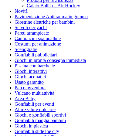
Prodotti per la Sicurezza
Calcio Balilla – Air Hockey
Novità
Pavimentazione Antitrauma in gomma
Giostrine elettriche per bambini
Scivoli per yacht
Pareti arrampicate
Cannoncini sparapalline
Costumi per animazione
Scenografie
Gonfiabili pubblicitari
Giochi in pronta consegna immediata
Piscina con barchette
Giochi interattivi
Giochi acquatici
Usato garantito
Parco avventura
Vulcano multiattività
Area Baby
Gonfiabili per eventi
Attrezzature dolciarie
Giochi e gonfiabili sportivi
Gonfiabili mangia bambini
Giochi in plastica
Gonfiabili slide the city