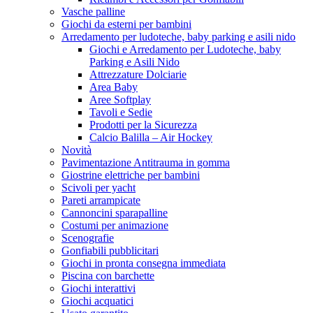
Vasche palline
Giochi da esterni per bambini
Arredamento per ludoteche, baby parking e asili nido
Giochi e Arredamento per Ludoteche, baby
Parking e Asili Nido
Attrezzature Dolciarie
Area Baby
Aree Softplay
Tavoli e Sedie
Prodotti per la Sicurezza
Calcio Balilla – Air Hockey
Novità
Pavimentazione Antitrauma in gomma
Giostrine elettriche per bambini
Scivoli per yacht
Pareti arrampicate
Cannoncini sparapalline
Costumi per animazione
Scenografie
Gonfiabili pubblicitari
Giochi in pronta consegna immediata
Piscina con barchette
Giochi interattivi
Giochi acquatici