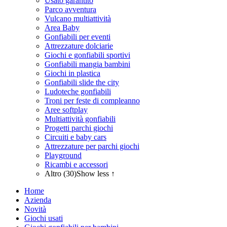
Usato garantito
Parco avventura
Vulcano multiattività
Area Baby
Gonfiabili per eventi
Attrezzature dolciarie
Giochi e gonfiabili sportivi
Gonfiabili mangia bambini
Giochi in plastica
Gonfiabili slide the city
Ludoteche gonfiabili
Troni per feste di compleanno
Aree softplay
Multiattività gonfiabili
Progetti parchi giochi
Circuiti e baby cars
Attrezzature per parchi giochi
Playground
Ricambi e accessori
Altro (30)
Show less ↑
Home
Azienda
Novità
Giochi usati