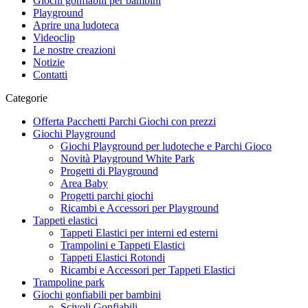
Giochi gonfiabili per bambini
Playground
Aprire una ludoteca
Videoclip
Le nostre creazioni
Notizie
Contatti
Categorie
Offerta Pacchetti Parchi Giochi con prezzi
Giochi Playground
Giochi Playground per ludoteche e Parchi Gioco
Novità Playground White Park
Progetti di Playground
Area Baby
Progetti parchi giochi
Ricambi e Accessori per Playground
Tappeti elastici
Tappeti Elastici per interni ed esterni
Trampolini e Tappeti Elastici
Tappeti Elastici Rotondi
Ricambi e Accessori per Tappeti Elastici
Trampoline park
Giochi gonfiabili per bambini
Scivoli Gonfiabili