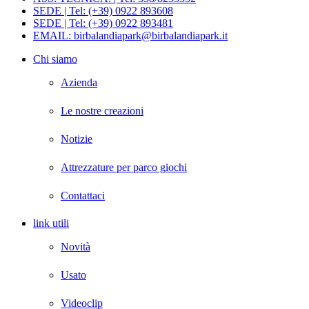
SEDE | Tel: (+39) 0922 893608
SEDE | Tel: (+39) 0922 893481
EMAIL: birbalandiapark@birbalandiapark.it
Chi siamo
Azienda
Le nostre creazioni
Notizie
Attrezzature per parco giochi
Contattaci
link utili
Novità
Usato
Videoclip