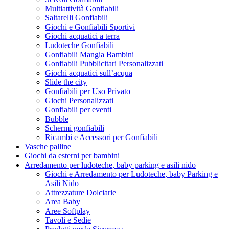
Multiattività Gonfiabili
Saltarelli Gonfiabili
Giochi e Gonfiabili Sportivi
Giochi acquatici a terra
Ludoteche Gonfiabili
Gonfiabili Mangia Bambini
Gonfiabili Pubblicitari Personalizzati
Giochi acquatici sull’acqua
Slide the city
Gonfiabili per Uso Privato
Giochi Personalizzati
Gonfiabili per eventi
Bubble
Schermi gonfiabili
Ricambi e Accessori per Gonfiabili
Vasche palline
Giochi da esterni per bambini
Arredamento per ludoteche, baby parking e asili nido
Giochi e Arredamento per Ludoteche, baby Parking e
Asili Nido
Attrezzature Dolciarie
Area Baby
Aree Softplay
Tavoli e Sedie