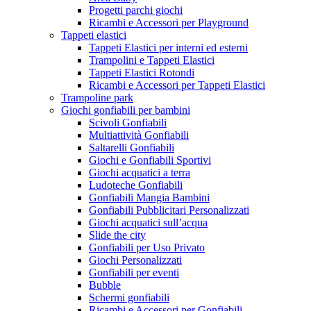
Progetti parchi giochi
Ricambi e Accessori per Playground
Tappeti elastici
Tappeti Elastici per interni ed esterni
Trampolini e Tappeti Elastici
Tappeti Elastici Rotondi
Ricambi e Accessori per Tappeti Elastici
Trampoline park
Giochi gonfiabili per bambini
Scivoli Gonfiabili
Multiattività Gonfiabili
Saltarelli Gonfiabili
Giochi e Gonfiabili Sportivi
Giochi acquatici a terra
Ludoteche Gonfiabili
Gonfiabili Mangia Bambini
Gonfiabili Pubblicitari Personalizzati
Giochi acquatici sull’acqua
Slide the city
Gonfiabili per Uso Privato
Giochi Personalizzati
Gonfiabili per eventi
Bubble
Schermi gonfiabili
Ricambi e Accessori per Gonfiabili