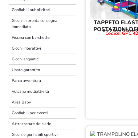
Gonfiabili pubblicitari
Giochi in pronta consegna
TAPPETO ELAST
immediata
POSTAZIONI DE
mt 7,00 x 3,00 h 2
Codice: GPC 4
Piscina con barchette
Giochi interattivi
Giochi acquatici
Usato garantito
Parco avventura
Vulcano multiattività
Area Baby
Gonfiabili per eventi
Attrezzature dolciarie
Giochi e gonfiabili sportivi