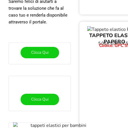
Saremo felici di aiutarti a
trovare la soluzione che fa al
caso tuo e renderla disponibile
attraverso il portale.
TAPPETO ELAS
PAPERO
5,00 x 3,00 h 2,
Codice: GPC 5
Clicca Qui
Clicca Qui