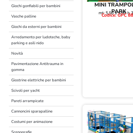
MINI TRAMPO
Giochi gonfiabili per bambini
PARK
mt: 5,50 x 5,50 h 
Codice: GPC 8
Vasche palline
Giochi da esterni per bambini
Arredamento per ludoteche, baby
parking e asili nido
Novità
Pavimentazione Antitrauma in
gomma
Giostrine elettriche per bambini
Scivoli per yacht
Pareti arrampicate
Cannoncini sparapalline
Costumi per animazione
Scenografie