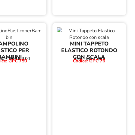
AMPOLINO
MINI TAPPETO
STICO PER
ELASTICO ROTONDO
BAMBINI
CON SCALA
00 x 2,00 h 3,00
Dim: diam. 1,90
ice: GPC 750
Codice: GPC 76