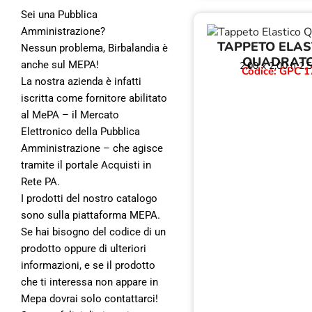
Sei una Pubblica
Amministrazione?
TAPPETO ELAS
Nessun problema, Birbalandia è
QUADRAT
anche sul MEPA!
2,00 x 2,00 h 2,
Codice: GPC 1
La nostra azienda è infatti
iscritta come fornitore abilitato
al MePA – il Mercato
Elettronico della Pubblica
Amministrazione – che agisce
tramite il portale Acquisti in
Rete PA.
I prodotti del nostro catalogo
sono sulla piattaforma MEPA.
Se hai bisogno del codice di un
prodotto oppure di ulteriori
informazioni, e se il prodotto
che ti interessa non appare in
Mepa dovrai solo contattarci!