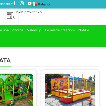
iapark.it
Italiano
▼
Invia preventivo
0
re una ludoteca
Videoclip
Le nostre creazioni
Notizie
IATA