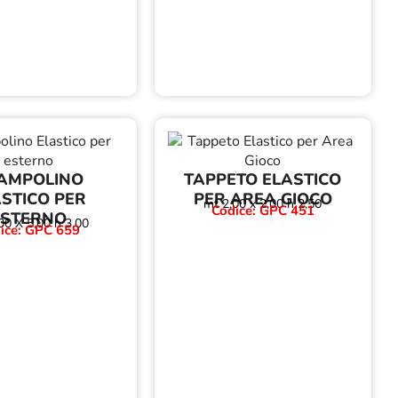
AMPOLINO
TAPPETO ELASTICO
STICO PER
PER AREA GIOCO
mt 2,00 x 2,00 h 2,50
Codice: GPC 451
ESTERNO
00 X 5,00 h 3,00
ice: GPC 659