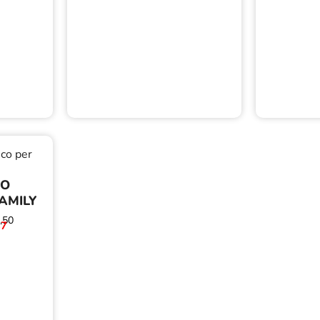
NO
AMILY
,50
37