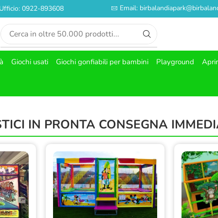
Email: birbalandiapark@birbaland
Ufficio: 0922-893608
tà
Giochi usati
Giochi gonfiabili per bambini
Playground
Apri
STICI IN PRONTA CONSEGNA IMMED