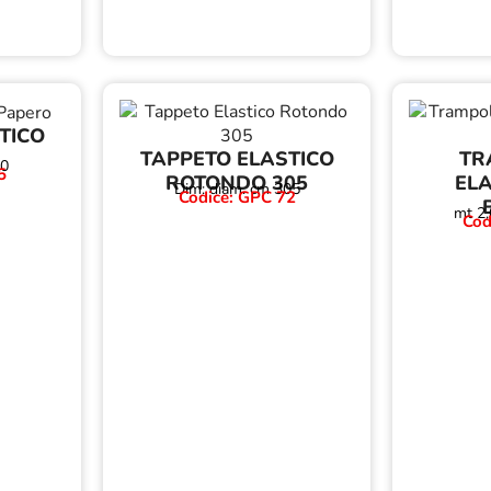
TICO
TAPPETO ELASTICO
TR
50
5
ROTONDO 305
ELA
Dim: diam. cm 305
Codice: GPC 72
mt 2,
Cod