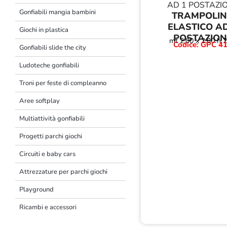
Gonfiabili mangia bambini
TRAMPOLI
ELASTICO AD
Giochi in plastica
POSTAZION
mt 2,00 x 2,00 h 2
Codice: GPC 4
Gonfiabili slide the city
Ludoteche gonfiabili
Troni per feste di compleanno
Aree softplay
Multiattività gonfiabili
Progetti parchi giochi
Circuiti e baby cars
Attrezzature per parchi giochi
Playground
Ricambi e accessori