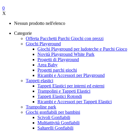
0
X
Nessun prodotto nell'elenco
Categorie
Offerta Pacchetti Parchi Giochi con prezzi
Giochi Playground
Giochi Playground per ludoteche e Parchi Gioco
Novità Playground White Park
Progetti di Playground
Area Baby
Progetti parchi giochi
Ricambi e Accessori per Playground
Tappeti elastici
Tappeti Elastici per interni ed esterni
Trampolini e Tappeti Elastici
Tappeti Elastici Rotondi
Ricambi e Accessori per Tappeti Elastici
Trampoline park
Giochi gonfiabili per bambini
Scivoli Gonfiabili
Multiattività Gonfiabili
Saltarelli Gonfiabili