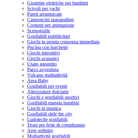
Giostrine elettriche per bambini
Scivoli per yacht
Pareti arrampicate
Cannoncini sparapalline
Costumi per animazione
Scenografie
Gonfiabili pubblicitari
Giochi in pronta consegna immediata
Piscina con barchette
Giochi interattivi
Giochi acquatici
Usato garantito
Parco avventura
Vulcano multiattività
Area Baby
Gonfiabili per eventi
Attrezzature dolciarie
Giochi e gonfiabili sportivi
Gonfiabili mangia bambini
Giochi in plastica
Gonfiabili slide the city
Ludoteche gonfiabili
Troni per feste di compleanno
Aree softplay
Multiattività gonfiabili