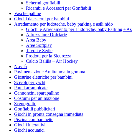
Schermi gonfiabili
Ricambi e Accessori per Gonfiabili
Vasche palline
Giochi da esterni per bambini
Arredamento per ludoteche, baby parking e asili nido
Giochi e Arredamento per Ludoteche, baby Parking e As
Attrezzature Dolciarie
Area Baby
Aree Softplay
Tavoli e Sedie
Prodotti per la Sicurezza
Calcio Balilla – Air Hockey
Novità
Pavimentazione Antitrauma in gomma
Giostrine elettriche per bambini
Scivoli per yacht
Pareti arrampicate
Cannoncini sparapalline
Costumi per animazione
Scenografie
Gonfiabili pubblicitari
Giochi in pronta consegna immediata
Piscina con barchette
Giochi interattivi
Giochi acquatici