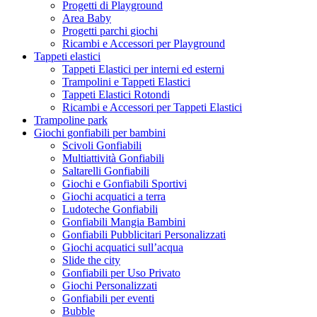
Progetti di Playground
Area Baby
Progetti parchi giochi
Ricambi e Accessori per Playground
Tappeti elastici
Tappeti Elastici per interni ed esterni
Trampolini e Tappeti Elastici
Tappeti Elastici Rotondi
Ricambi e Accessori per Tappeti Elastici
Trampoline park
Giochi gonfiabili per bambini
Scivoli Gonfiabili
Multiattività Gonfiabili
Saltarelli Gonfiabili
Giochi e Gonfiabili Sportivi
Giochi acquatici a terra
Ludoteche Gonfiabili
Gonfiabili Mangia Bambini
Gonfiabili Pubblicitari Personalizzati
Giochi acquatici sull’acqua
Slide the city
Gonfiabili per Uso Privato
Giochi Personalizzati
Gonfiabili per eventi
Bubble