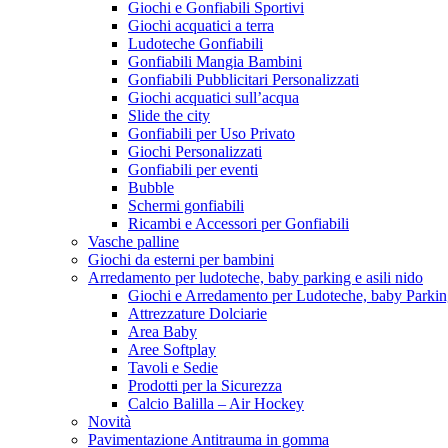
Giochi e Gonfiabili Sportivi
Giochi acquatici a terra
Ludoteche Gonfiabili
Gonfiabili Mangia Bambini
Gonfiabili Pubblicitari Personalizzati
Giochi acquatici sull’acqua
Slide the city
Gonfiabili per Uso Privato
Giochi Personalizzati
Gonfiabili per eventi
Bubble
Schermi gonfiabili
Ricambi e Accessori per Gonfiabili
Vasche palline
Giochi da esterni per bambini
Arredamento per ludoteche, baby parking e asili nido
Giochi e Arredamento per Ludoteche, baby Parkin
Attrezzature Dolciarie
Area Baby
Aree Softplay
Tavoli e Sedie
Prodotti per la Sicurezza
Calcio Balilla – Air Hockey
Novità
Pavimentazione Antitrauma in gomma