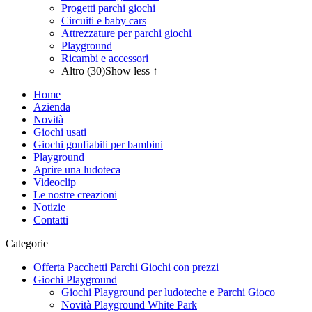
Progetti parchi giochi
Circuiti e baby cars
Attrezzature per parchi giochi
Playground
Ricambi e accessori
Altro (30)
Show less ↑
Home
Azienda
Novità
Giochi usati
Giochi gonfiabili per bambini
Playground
Aprire una ludoteca
Videoclip
Le nostre creazioni
Notizie
Contatti
Categorie
Offerta Pacchetti Parchi Giochi con prezzi
Giochi Playground
Giochi Playground per ludoteche e Parchi Gioco
Novità Playground White Park