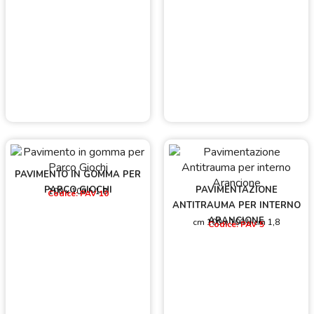
PAVIMENTO IN GOMMA PER
PARCO GIOCHI
PAVIMENTAZIONE
100 x 100 h 1,8
Codice: PAV 10
ANTITRAUMA PER INTERNO
ARANCIONE
cm 100 x 100 h cm 1,8
Codice: PAV 5