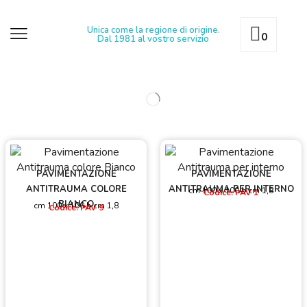
Unica come la regione di origine.
0
Dal 1981 al vostro servizio
PAVIMENTAZIONE
PAVIMENTAZIONE
ANTITRAUMA COLORE
ANTITRAUMA PER INTERNO
cm 100 x 100 h cm 1,8
Codice: PAV 1
BIANCO
cm 100 x 100 h cm 1,8
Codice: PAV 9