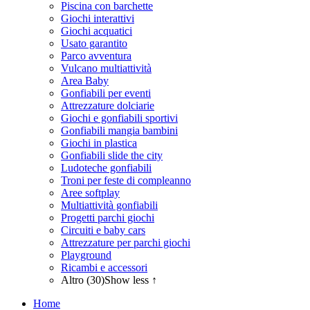
Piscina con barchette
Giochi interattivi
Giochi acquatici
Usato garantito
Parco avventura
Vulcano multiattività
Area Baby
Gonfiabili per eventi
Attrezzature dolciarie
Giochi e gonfiabili sportivi
Gonfiabili mangia bambini
Giochi in plastica
Gonfiabili slide the city
Ludoteche gonfiabili
Troni per feste di compleanno
Aree softplay
Multiattività gonfiabili
Progetti parchi giochi
Circuiti e baby cars
Attrezzature per parchi giochi
Playground
Ricambi e accessori
Altro (30)
Show less ↑
Home