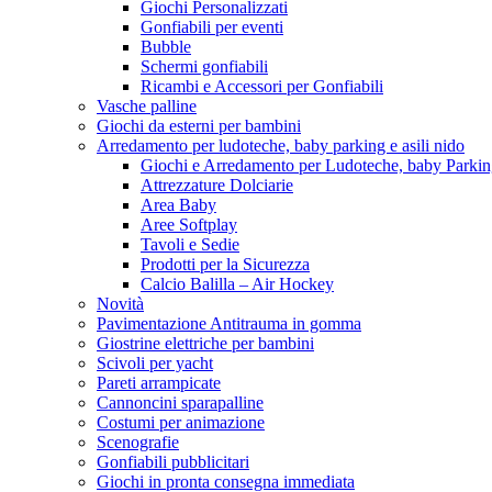
Giochi Personalizzati
Gonfiabili per eventi
Bubble
Schermi gonfiabili
Ricambi e Accessori per Gonfiabili
Vasche palline
Giochi da esterni per bambini
Arredamento per ludoteche, baby parking e asili nido
Giochi e Arredamento per Ludoteche, baby Parkin
Attrezzature Dolciarie
Area Baby
Aree Softplay
Tavoli e Sedie
Prodotti per la Sicurezza
Calcio Balilla – Air Hockey
Novità
Pavimentazione Antitrauma in gomma
Giostrine elettriche per bambini
Scivoli per yacht
Pareti arrampicate
Cannoncini sparapalline
Costumi per animazione
Scenografie
Gonfiabili pubblicitari
Giochi in pronta consegna immediata