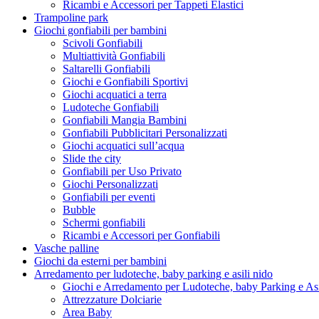
Ricambi e Accessori per Tappeti Elastici
Trampoline park
Giochi gonfiabili per bambini
Scivoli Gonfiabili
Multiattività Gonfiabili
Saltarelli Gonfiabili
Giochi e Gonfiabili Sportivi
Giochi acquatici a terra
Ludoteche Gonfiabili
Gonfiabili Mangia Bambini
Gonfiabili Pubblicitari Personalizzati
Giochi acquatici sull’acqua
Slide the city
Gonfiabili per Uso Privato
Giochi Personalizzati
Gonfiabili per eventi
Bubble
Schermi gonfiabili
Ricambi e Accessori per Gonfiabili
Vasche palline
Giochi da esterni per bambini
Arredamento per ludoteche, baby parking e asili nido
Giochi e Arredamento per Ludoteche, baby Parking e As
Attrezzature Dolciarie
Area Baby