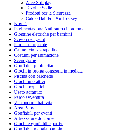
Aree Softplay
Tavoli e Sedie
Prodotti per la Sicurezza
Calcio Balilla – Air Hockey
Novità
Pavimentazione Antitrauma in gomma
Giostrine elettriche per bambini
Scivoli per yacht
Pareti arrampicate
Cannoncini sparapalline
Costumi per animazione
Scenografie
Gonfiabili pubblicitari
Giochi in pronta consegna immediata
Piscina con barchette
Giochi interattivi
Giochi acquatici
Usato garantito
Parco avventura
Vulcano multiattività
Area Baby
Gonfiabili per eventi
Attrezzature dolciarie
Giochi e gonfiabili sportivi
Gonfiabili mangia bambini