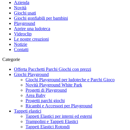
Azienda
Novità
Giochi usati
Giochi gonfiabili per bambini
Playground
Aprire una ludoteca
Videoclip
Le nostre creazioni
Notizie
Contatti
Categorie
Offerta Pacchetti Parchi Giochi con prezzi
Giochi Playground
Giochi Playground per ludoteche e Parchi Gioco
Novità Playground White Park
Progetti di Playground
Area Baby
Progetti parchi giochi
Ricambi e Accessori per Playground
Tappeti elastici
Tappeti Elastici per interni ed esterni
Trampolini e Tappeti Elastici
Tappeti Elastici Rotondi