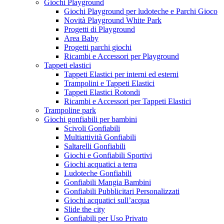
Giochi Playground
Giochi Playground per ludoteche e Parchi Gioco
Novità Playground White Park
Progetti di Playground
Area Baby
Progetti parchi giochi
Ricambi e Accessori per Playground
Tappeti elastici
Tappeti Elastici per interni ed esterni
Trampolini e Tappeti Elastici
Tappeti Elastici Rotondi
Ricambi e Accessori per Tappeti Elastici
Trampoline park
Giochi gonfiabili per bambini
Scivoli Gonfiabili
Multiattività Gonfiabili
Saltarelli Gonfiabili
Giochi e Gonfiabili Sportivi
Giochi acquatici a terra
Ludoteche Gonfiabili
Gonfiabili Mangia Bambini
Gonfiabili Pubblicitari Personalizzati
Giochi acquatici sull’acqua
Slide the city
Gonfiabili per Uso Privato