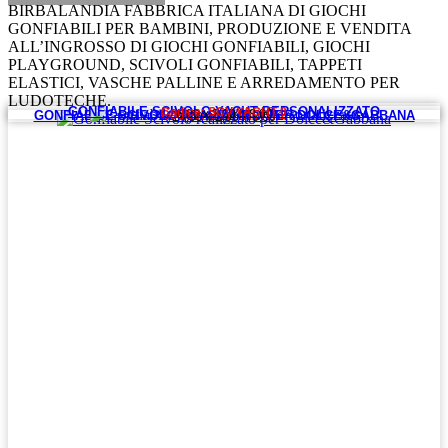
BIRBALANDIA FABBRICA ITALIANA DI GIOCHI
GONFIABILI PER BAMBINI, PRODUZIONE E VENDITA
ALL’INGROSSO DI GIOCHI GONFIABILI, GIOCHI
PLAYGROUND, SCIVOLI GONFIABILI, TAPPETI
ELASTICI, VASCHE PALLINE E ARREDAMENTO PER
LUDOTECHE.
GONFIABILE SCIVOLO YACHT PERSONALIZZATO
Codice: SCV YACHT 0
6,00 x 2,00 h 8,00
GONFIABILE SCIVOLO REALIZZATO PER DOLCE&GABBANA
Codice: SCV YACHT 2
14,00 x 2,00 h 8,00