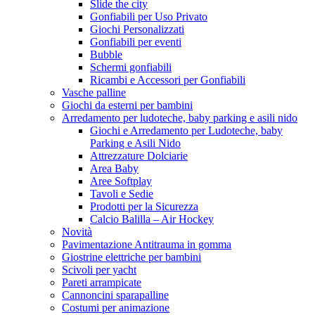
Slide the city
Gonfiabili per Uso Privato
Giochi Personalizzati
Gonfiabili per eventi
Bubble
Schermi gonfiabili
Ricambi e Accessori per Gonfiabili
Vasche palline
Giochi da esterni per bambini
Arredamento per ludoteche, baby parking e asili nido
Giochi e Arredamento per Ludoteche, baby
Parking e Asili Nido
Attrezzature Dolciarie
Area Baby
Aree Softplay
Tavoli e Sedie
Prodotti per la Sicurezza
Calcio Balilla – Air Hockey
Novità
Pavimentazione Antitrauma in gomma
Giostrine elettriche per bambini
Scivoli per yacht
Pareti arrampicate
Cannoncini sparapalline
Costumi per animazione