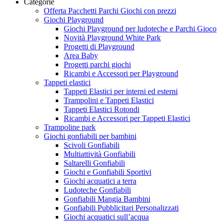
Categorie
Offerta Pacchetti Parchi Giochi con prezzi
Giochi Playground
Giochi Playground per ludoteche e Parchi Gioco
Novità Playground White Park
Progetti di Playground
Area Baby
Progetti parchi giochi
Ricambi e Accessori per Playground
Tappeti elastici
Tappeti Elastici per interni ed esterni
Trampolini e Tappeti Elastici
Tappeti Elastici Rotondi
Ricambi e Accessori per Tappeti Elastici
Trampoline park
Giochi gonfiabili per bambini
Scivoli Gonfiabili
Multiattività Gonfiabili
Saltarelli Gonfiabili
Giochi e Gonfiabili Sportivi
Giochi acquatici a terra
Ludoteche Gonfiabili
Gonfiabili Mangia Bambini
Gonfiabili Pubblicitari Personalizzati
Giochi acquatici sull’acqua