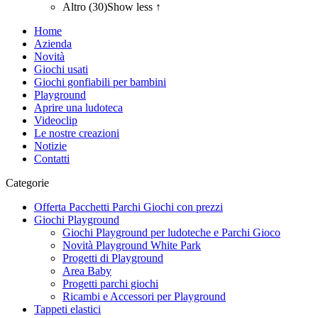
Altro (30)
Show less ↑
Home
Azienda
Novità
Giochi usati
Giochi gonfiabili per bambini
Playground
Aprire una ludoteca
Videoclip
Le nostre creazioni
Notizie
Contatti
Categorie
Offerta Pacchetti Parchi Giochi con prezzi
Giochi Playground
Giochi Playground per ludoteche e Parchi Gioco
Novità Playground White Park
Progetti di Playground
Area Baby
Progetti parchi giochi
Ricambi e Accessori per Playground
Tappeti elastici