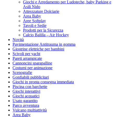
Giochi e Arredamento per Ludoteche, baby Parking e
Asili Nido
Attrezzature Dolciarie
Area Baby
Aree Softplay
Tavoli e Sedie
Prodotti per la Sicurezza
Calcio Balilla – Air Hockey
Novità
Pavimentazione Antitrauma in gomma
Giostrine elettriche per bambini
Scivoli per yacht
Pareti arrampicate
Cannoncini sparapalline
Costumi per animazione
Scenografie
Gonfiabili pubblicitari
Giochi in pronta consegna immediata
Piscina con barchette
Giochi interattivi
Giochi acquatici
Usato garantito
Parco avventura
Vulcano multiattività
Area Baby