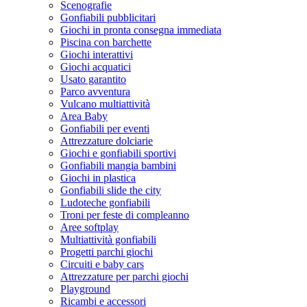
Scenografie
Gonfiabili pubblicitari
Giochi in pronta consegna immediata
Piscina con barchette
Giochi interattivi
Giochi acquatici
Usato garantito
Parco avventura
Vulcano multiattività
Area Baby
Gonfiabili per eventi
Attrezzature dolciarie
Giochi e gonfiabili sportivi
Gonfiabili mangia bambini
Giochi in plastica
Gonfiabili slide the city
Ludoteche gonfiabili
Troni per feste di compleanno
Aree softplay
Multiattività gonfiabili
Progetti parchi giochi
Circuiti e baby cars
Attrezzature per parchi giochi
Playground
Ricambi e accessori