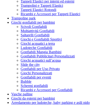
Tappeti Elastici per interni ed esterni
Trampolini e Tappeti Elastici
Tappeti Elastici Rotondi
Ricambi e Accessori per Tappeti Elastici
Trampoline park
Giochi gonfiabili per bambini
Scivoli Gonfiabili
Multiattività Gonfiabili
Saltarelli Gonfiabili
Giochi e Gonfiabili Sportivi
Giochi acquatici a terra
Ludoteche Gonfiabili
Gonfiabili Mangia Bambini
Gonfiabili Pubblicitari Personalizzati
Giochi acquatici sull’acqua
Slide the city
Gonfiabili per Uso Privato
Giochi Personalizzati
Gonfiabili per eventi
Bubble
Schermi gonfiabili
Ricambi e Accessori per Gonfiabili
Vasche palline
Giochi da esterni per bambini
Arredamento per ludoteche, baby parking e asili nido