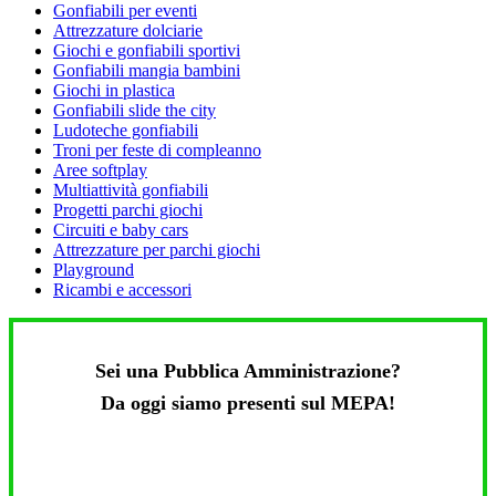
Gonfiabili per eventi
Attrezzature dolciarie
Giochi e gonfiabili sportivi
Gonfiabili mangia bambini
Giochi in plastica
Gonfiabili slide the city
Ludoteche gonfiabili
Troni per feste di compleanno
Aree softplay
Multiattività gonfiabili
Progetti parchi giochi
Circuiti e baby cars
Attrezzature per parchi giochi
Playground
Ricambi e accessori
Sei una Pubblica Amministrazione?
Da oggi siamo presenti sul MEPA!