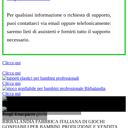
Per qualsiasi informazione o richiesta di supporto,
puoi contattarci via email oppure telefonicamente:
saremo lieti di assisterti e fornirti tutto il supporto
necessario.
Clicca qui
Clicca qui
Clicca qui
Clicca qui
Vuoi aprire una ludoteca o un parco giochi?
Scegli il tuo parco giochi
Pareti Arrampicate
BIRBALANDIA FABBRICA ITALIANA DI GIOCHI
GONFIABILI PER BAMBINI, PRODUZIONE E VENDITA