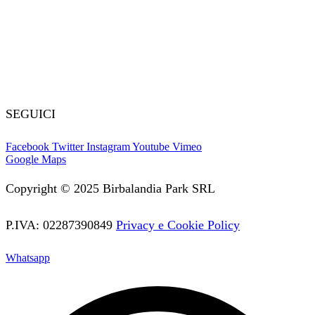
Playground
Giochi gonfiabili usati
Tappeti elastici
Tappeti elastici per bambini
SEGUICI
Facebook
Twitter
Instagram
Youtube
Vimeo
Google Maps
Copyright © 2025 Birbalandia Park SRL
P.IVA: 02287390849
Privacy e Cookie Policy
Whatsapp