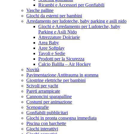
Ricambi e Accessori per Gonfiabili
Vasche palline
Giochi da esterni per bambini
Arredamento per ludoteche, baby parking e asili nido
Giochi e Arredamento per Ludoteche, baby
Parking e Asili Nido
Attrezzature Dolciarie
Area Baby
Aree Softplay
Tavoli e Sedie
Prodotti per la Sicurezza
Calcio Balilla – Air Hockey
Novità
Pavimentazione Antitrauma in gomma
Giostrine elettriche per bambini
Scivoli per yacht
Pareti arrampicate
Cannoncini sparapalline
Costumi per animazione
Scenografie
Gonfiabili pubblicitari
Giochi in pronta consegna immediata
Piscina con barchette
Giochi interattivi