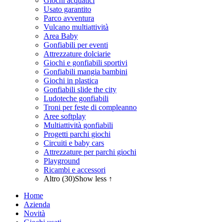
Giochi acquatici
Usato garantito
Parco avventura
Vulcano multiattività
Area Baby
Gonfiabili per eventi
Attrezzature dolciarie
Giochi e gonfiabili sportivi
Gonfiabili mangia bambini
Giochi in plastica
Gonfiabili slide the city
Ludoteche gonfiabili
Troni per feste di compleanno
Aree softplay
Multiattività gonfiabili
Progetti parchi giochi
Circuiti e baby cars
Attrezzature per parchi giochi
Playground
Ricambi e accessori
Altro (30)
Show less ↑
Home
Azienda
Novità