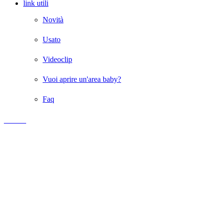
link utili
Novità
Usato
Videoclip
Vuoi aprire un'area baby?
Faq
LINK
Giochi Gonfiabili per Bambini
Giochi gonfiabili
Gonfiabili
Scivoli gonfiabili
Scivoli gonfiabili per bambini
Scivolo gonfiabile usato