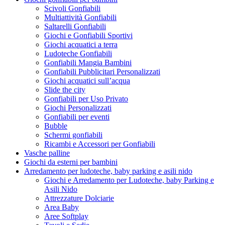
Scivoli Gonfiabili
Multiattività Gonfiabili
Saltarelli Gonfiabili
Giochi e Gonfiabili Sportivi
Giochi acquatici a terra
Ludoteche Gonfiabili
Gonfiabili Mangia Bambini
Gonfiabili Pubblicitari Personalizzati
Giochi acquatici sull’acqua
Slide the city
Gonfiabili per Uso Privato
Giochi Personalizzati
Gonfiabili per eventi
Bubble
Schermi gonfiabili
Ricambi e Accessori per Gonfiabili
Vasche palline
Giochi da esterni per bambini
Arredamento per ludoteche, baby parking e asili nido
Giochi e Arredamento per Ludoteche, baby Parking e
Asili Nido
Attrezzature Dolciarie
Area Baby
Aree Softplay