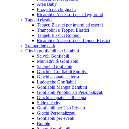
Area Baby
Progetti parchi giochi
Ricambi e Accessori per Playground
Tappeti elastici
Tappeti Elastici per interni ed esterni
Trampolini e Tappeti Elastici
Tappeti Elastici Rotondi
Ricambi e Accessori per Tappeti Elastici
Trampoline park
Giochi gonfiabili per bambini
Scivoli Gonfiabili
Multiattività Gonfiabili
Saltarelli Gonfiabili
Giochi e Gonfiabili Sportivi
Giochi acquatici a terra
Ludoteche Gonfiabili
Gonfiabili Mangia Bambini
Gonfiabili Pubblicitari Personalizzati
Giochi acquatici sull’acqua
Slide the city
Gonfiabili per Uso Privato
Giochi Personalizzati
Gonfiabili per eventi
Bubble
Schermi gonfiabili