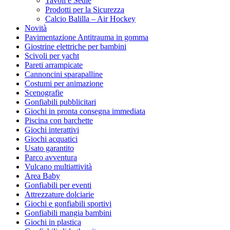
Tavoli e Sedie
Prodotti per la Sicurezza
Calcio Balilla – Air Hockey
Novità
Pavimentazione Antitrauma in gomma
Giostrine elettriche per bambini
Scivoli per yacht
Pareti arrampicate
Cannoncini sparapalline
Costumi per animazione
Scenografie
Gonfiabili pubblicitari
Giochi in pronta consegna immediata
Piscina con barchette
Giochi interattivi
Giochi acquatici
Usato garantito
Parco avventura
Vulcano multiattività
Area Baby
Gonfiabili per eventi
Attrezzature dolciarie
Giochi e gonfiabili sportivi
Gonfiabili mangia bambini
Giochi in plastica