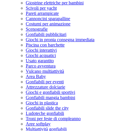
Giostrine elettriche per bambini
Scivoli per yacht
Pareti arrampicate
Cannoncini sparapalline
Costumi per animazione
Scenografie
Gonfiabili pubblicitari
Giochi in pronta consegna immediata
Piscina con barchette
Giochi interattivi
Giochi acquatici
Usato garantito
Parco avventura
Vulcano multiattività
Area Baby
Gonfiabili per eventi
Attrezzature dolciarie
Giochi e gonfiabili sportivi
Gonfiabili mangia bambini
Giochi in plastica
Gonfiabili slide the city
Ludoteche gonfiabili
Troni per feste di compleanno
Aree softplay
Multiattività gonfiabili