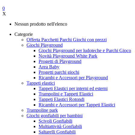
0
X
Nessun prodotto nell'elenco
Categorie
Offerta Pacchetti Parchi Giochi con prezzi
Giochi Playground
Giochi Playground per ludoteche e Parchi Gioco
Novità Playground White Park
Progetti di Playground
Area Baby
Progetti parchi giochi
Ricambi e Accessori per Playground
Tappeti elastici
Tappeti Elastici per interni ed esterni
Trampolini e Tappeti Elastici
Tappeti Elastici Rotondi
Ricambi e Accessori per Tappeti Elastici
Trampoline park
Giochi gonfiabili per bambini
Scivoli Gonfiabili
Multiattività Gonfiabili
Saltarelli Gonfiabili