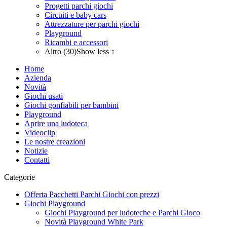
Progetti parchi giochi
Circuiti e baby cars
Attrezzature per parchi giochi
Playground
Ricambi e accessori
Altro (30)
Show less ↑
Home
Azienda
Novità
Giochi usati
Giochi gonfiabili per bambini
Playground
Aprire una ludoteca
Videoclip
Le nostre creazioni
Notizie
Contatti
Categorie
Offerta Pacchetti Parchi Giochi con prezzi
Giochi Playground
Giochi Playground per ludoteche e Parchi Gioco
Novità Playground White Park