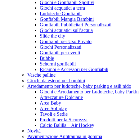
Giochi e Gonfiabili Sportivi
Giochi acquatici a terra
Ludoteche Gonfiabili
Gonfiabili Mangia Bambini
Gonfiabili Pubblicitari Personalizzati
Giochi acquatici sull’acqua
Slide the city
Gonfiabili per Uso Privato
Giochi Personalizzati
Gonfiabili per eventi
Bubble
Schermi gonfiabili
Ricambi e Accessori per Gonfiabili
Vasche palline
Giochi da esterni per bambini
Arredamento per ludoteche, baby parking e asili nido
Giochi e Arredamento per Ludoteche, baby Parkin
Attrezzature Dolciarie
Area Baby
Aree Softplay
Tavoli e Sedie
Prodotti per la Sicurezza
Calcio Balilla – Air Hockey
Novità
Pavimentazione Antitrauma in gomma