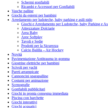
Schermi gonfiabili
Ricambi e Accessori per Gonfiabili
Vasche palline
Giochi da esterni per bambini
Arredamento per ludoteche, baby parking e asili nido
Giochi e Arredamento per Ludoteche, baby Parking e As
Attrezzature Dolciarie
Area Baby
Aree Softplay
Tavoli e Sedie
Prodotti per la Sicurezza
Calcio Balilla – Air Hockey
Novità
Pavimentazione Antitrauma in gomma
Giostrine elettriche per bambini
Scivoli per yacht
Pareti arrampicate
Cannoncini sparapalline
Costumi per animazione
Scenografie
Gonfiabili pubblicitari
Giochi in pronta consegna immediata
Piscina con barchette
Giochi interattivi
Giochi acquatici