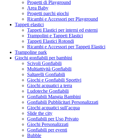
Progetti di Playground
Area Baby
Progetti parchi giochi
Ricambi e Accessori per Playground
Tappeti elastici
Tappeti Elastici per interni ed esterni
Trampolini e Tappeti Elastici
Tappeti Elastici Rotondi
Ricambi e Accessori per Tappeti Elastici
Trampoline park
Giochi gonfiabili per bambini
Scivoli Gonfiabili
Multiattività Gonfiabili
Saltarelli Gonfiabili
Giochi e Gonfiabili Sportivi
Giochi acquatici a terra
Ludoteche Gonfiabili
Gonfiabili Mangia Bambini
Gonfiabili Pubblicitari Personalizzati
Giochi acquatici sull’acqua
Slide the city
Gonfiabili per Uso Privato
Giochi Personalizzati
Gonfiabili per eventi
Bubble