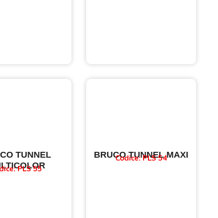
CO TUNNEL
BRUCO TUNNEL MAXI
Codice: PLS 54
LTICOLOR
dice: PLS 55