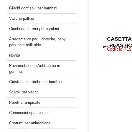
Giochi gonfiabili per bambini
Vasche palline
Giochi da esterni per bambini
CASETTA
Arredamento per ludoteche, baby
PLASTI
parking e asili nido
mt 3,00 x 2,00 
Codice: PLS
Novità
Pavimentazione Antitrauma in
gomma
Giostrine elettriche per bambini
Scivoli per yacht
Pareti arrampicate
Cannoncini sparapalline
Costumi per animazione