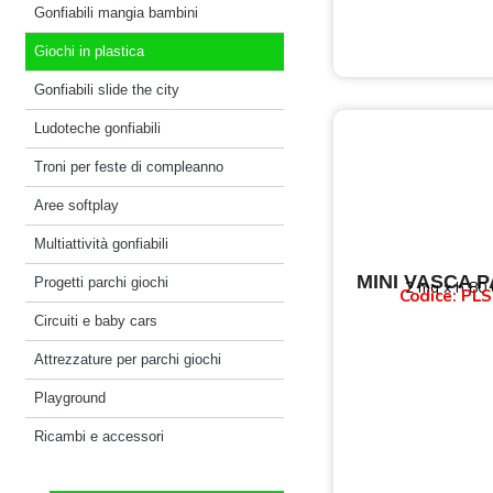
Gonfiabili mangia bambini
Giochi in plastica
Gonfiabili slide the city
Ludoteche gonfiabili
Troni per feste di compleanno
Aree softplay
Multiattività gonfiabili
MINI VASCA P
Progetti parchi giochi
2 mq x h 80
Codice: PLS
Circuiti e baby cars
Attrezzature per parchi giochi
Playground
Ricambi e accessori