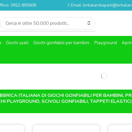
fficio: 0922-893608
Email: birbalandiapark@birbaland
à
Giochi usati
Giochi gonfiabili per bambini
Playground
Aprir
BRICA ITALIANA DI GIOCHI GONFIABILI PER BAMBINI, P
CHI PLAYGROUND, SCIVOLI GONFIABILI, TAPPETI ELASTI