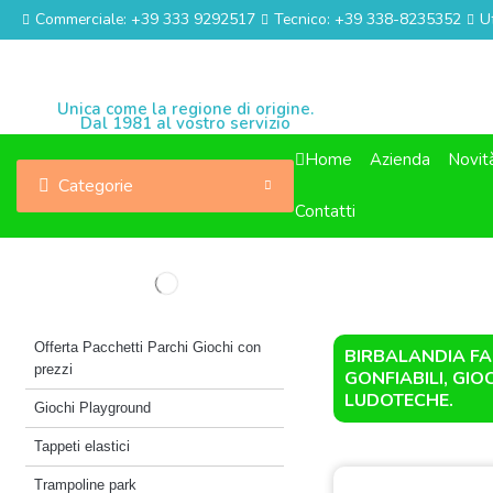
Commerciale: +39 333 9292517
Tecnico: +39 338-8235352
U
Unica come la regione di origine.
Dal 1981 al vostro servizio
Home
Azienda
Novit
Categorie
Contatti
Offerta Pacchetti Parchi Giochi con
BIRBALANDIA FAB
prezzi
GONFIABILI, GIO
LUDOTECHE.
Giochi Playground
Tappeti elastici
Trampoline park