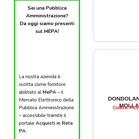
Sei una Pubblica
Amministrazione?
Da oggi siamo presenti
sul MEPA!
La nostra azienda è
iscritta come fornitore
abilitato al
MePA
– il
DONDOLAN
Mercato Elettronico della
MOLL
Pubblica Amministrazione
Codice: PLS
– accessibile tramite il
portale
Acquisti in Rete
PA
.