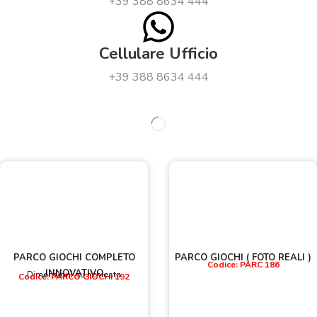
+39 388 8634 444
Cellulare Ufficio
+39 388 8634 444
PARCO GIOCHI COMPLETO
PARCO GIOCHI ( FOTO REALI )
Codice: PARC 186
INNOVATIVO
Dimensioni su richiesta
Codice: PARCO GIOCHI 192