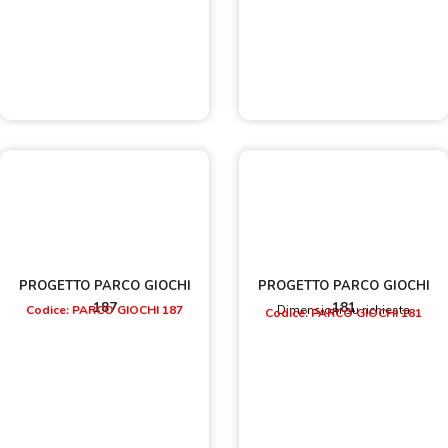
PROGETTO PARCO GIOCHI
PROGETTO PARCO GIOCHI
187
181
Codice: PARCO GIOCHI 187
Dimensioni su richiesta
Codice: PARCO GIOCHI 181