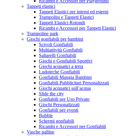
Ricambi e Accessori per Playground
Tappeti elastici
Tappeti Elastici per interni ed esterni
Trampolini e Tappeti Elastici
Tappeti Elastici Rotondi
Ricambi e Accessori per Tappeti Elastici
Trampoline park
Giochi gonfiabili per bambini
Scivoli Gonfiabili
Multiattività Gonfiabili
Saltarelli Gonfiabili
Giochi e Gonfiabili Sportivi
Giochi acquatici a terra
Ludoteche Gonfiabili
Gonfiabili Mangia Bambini
Gonfiabili Pubblicitari Personalizzati
Giochi acquatici sull’acqua
Slide the city
Gonfiabili per Uso Privato
Giochi Personalizzati
Gonfiabili per eventi
Bubble
Schermi gonfiabili
Ricambi e Accessori per Gonfiabili
Vasche palline