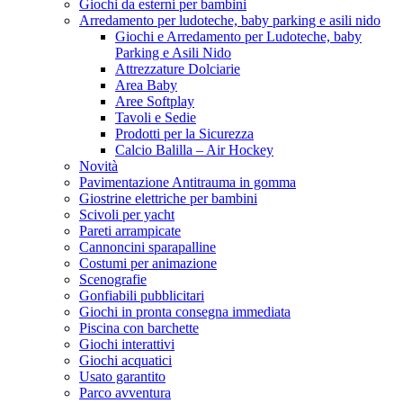
Giochi da esterni per bambini
Arredamento per ludoteche, baby parking e asili nido
Giochi e Arredamento per Ludoteche, baby
Parking e Asili Nido
Attrezzature Dolciarie
Area Baby
Aree Softplay
Tavoli e Sedie
Prodotti per la Sicurezza
Calcio Balilla – Air Hockey
Novità
Pavimentazione Antitrauma in gomma
Giostrine elettriche per bambini
Scivoli per yacht
Pareti arrampicate
Cannoncini sparapalline
Costumi per animazione
Scenografie
Gonfiabili pubblicitari
Giochi in pronta consegna immediata
Piscina con barchette
Giochi interattivi
Giochi acquatici
Usato garantito
Parco avventura