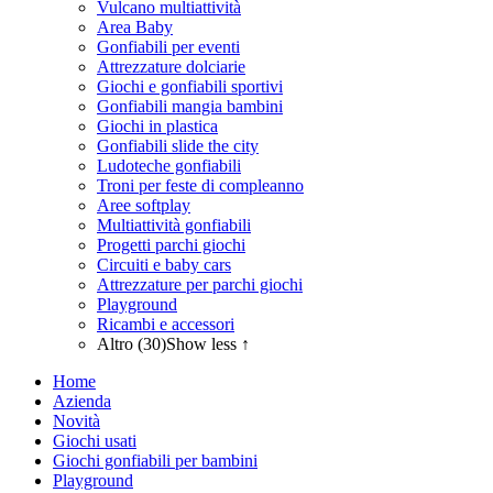
Vulcano multiattività
Area Baby
Gonfiabili per eventi
Attrezzature dolciarie
Giochi e gonfiabili sportivi
Gonfiabili mangia bambini
Giochi in plastica
Gonfiabili slide the city
Ludoteche gonfiabili
Troni per feste di compleanno
Aree softplay
Multiattività gonfiabili
Progetti parchi giochi
Circuiti e baby cars
Attrezzature per parchi giochi
Playground
Ricambi e accessori
Altro (30)
Show less ↑
Home
Azienda
Novità
Giochi usati
Giochi gonfiabili per bambini
Playground