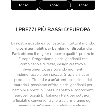
Accedi
Accedi
Accedi
I PREZZI PIÙ BASSI D'EUROPA
La nostra
qualità
è riconosciuta in tutto il mondo.
I
giochi gonfiabili per bambini di Birbalandia
Park
offrono il miglior rapporto qualità-prezzo in
Europa. Progettiamo giochi gonfiabili che
combinano sicurezza, design creativo e
divertimento, assicurando momenti
indimenticabili per i piccoli. Grazie ai nostri
processi efficienti e a un’attenta selezione dei
materiali, possiamo offrire giochi gonfiabili per
bambini a prezzi più bassi rispetto ai concorrenti
europei. Scegli Birbalandia Park per soluzioni
affidabili e convenienti che trasformeranno ogni
evento in un’esperienza gioiosa e sicura.