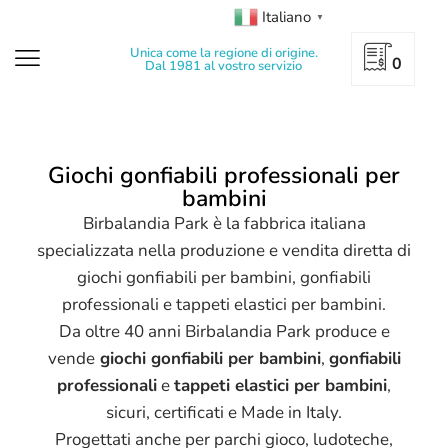
Italiano
▼
Unica come la regione di origine.
0
Dal 1981 al vostro servizio
‹
›
Ecco come potremmo trasformare il tuo
Giochi gonfiabili professionali per
locale.
bambini
Birbalandia Park è la fabbrica italiana
specializzata nella produzione e vendita diretta di
giochi gonfiabili per bambini, gonfiabili
professionali e tappeti elastici per bambini.
Da oltre 40 anni Birbalandia Park produce e
vende
giochi gonfiabili per bambini
,
gonfiabili
professionali
e
tappeti elastici per bambini
,
sicuri, certificati e Made in Italy.
Progettati anche per parchi gioco, ludoteche,