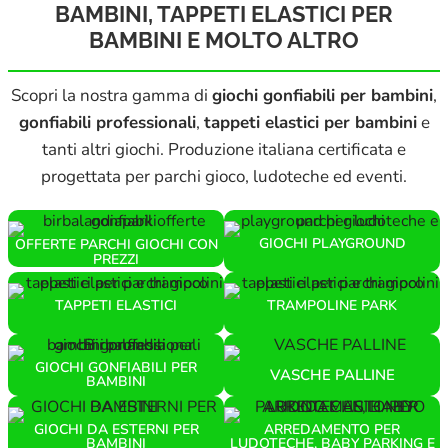
BAMBINI, TAPPETI ELASTICI PER
BAMBINI E MOLTO ALTRO
Scopri la nostra gamma di
giochi gonfiabili per bambini
,
gonfiabili professionali
,
tappeti elastici per bambini
e
tanti altri giochi. Produzione italiana certificata e
progettata per parchi gioco, ludoteche ed eventi.
GIOCHI PLAYGROUND
OFFERTE PARCHI GIOCHI CON
PREZZI
TAPPETI ELASTICI
TRAMPOLINE PARK
GIOCHI GONFIABILI PER
VASCHE PALLINE
BAMBINI
GIOCHI DA ESTERNI PER
ARREDAMENTO PER
BAMBINI
LUDOTECHE, BABY PARKING E