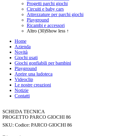
Progetti parchi giochi
Circuiti e baby cars
Attrezzature per parchi giochi
Playground
Ricambi e accessori
Altro (30)
Show less ↑
Home
Azienda
Novità
Giochi usati
Giochi gonfiabili per bambini
Playground
Aprire una ludoteca
Videoclip
Le nostre creazioni
Notizie
Contatti
SCHEDA TECNICA
PROGETTO PARCO GIOCHI 86
SKU:
Codice: PARCO GIOCHI 86