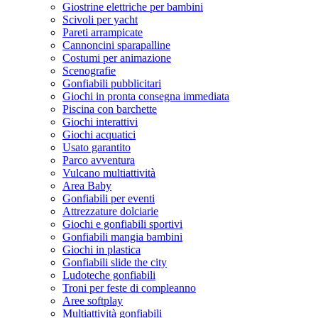
Giostrine elettriche per bambini
Scivoli per yacht
Pareti arrampicate
Cannoncini sparapalline
Costumi per animazione
Scenografie
Gonfiabili pubblicitari
Giochi in pronta consegna immediata
Piscina con barchette
Giochi interattivi
Giochi acquatici
Usato garantito
Parco avventura
Vulcano multiattività
Area Baby
Gonfiabili per eventi
Attrezzature dolciarie
Giochi e gonfiabili sportivi
Gonfiabili mangia bambini
Giochi in plastica
Gonfiabili slide the city
Ludoteche gonfiabili
Troni per feste di compleanno
Aree softplay
Multiattività gonfiabili