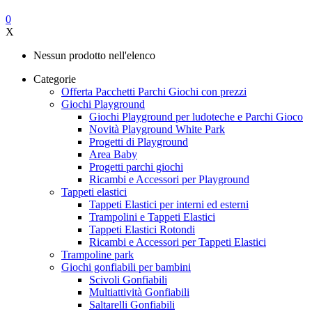
0
X
Nessun prodotto nell'elenco
Categorie
Offerta Pacchetti Parchi Giochi con prezzi
Giochi Playground
Giochi Playground per ludoteche e Parchi Gioco
Novità Playground White Park
Progetti di Playground
Area Baby
Progetti parchi giochi
Ricambi e Accessori per Playground
Tappeti elastici
Tappeti Elastici per interni ed esterni
Trampolini e Tappeti Elastici
Tappeti Elastici Rotondi
Ricambi e Accessori per Tappeti Elastici
Trampoline park
Giochi gonfiabili per bambini
Scivoli Gonfiabili
Multiattività Gonfiabili
Saltarelli Gonfiabili