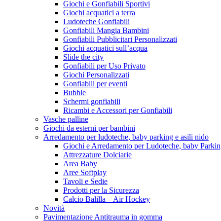
Giochi e Gonfiabili Sportivi
Giochi acquatici a terra
Ludoteche Gonfiabili
Gonfiabili Mangia Bambini
Gonfiabili Pubblicitari Personalizzati
Giochi acquatici sull’acqua
Slide the city
Gonfiabili per Uso Privato
Giochi Personalizzati
Gonfiabili per eventi
Bubble
Schermi gonfiabili
Ricambi e Accessori per Gonfiabili
Vasche palline
Giochi da esterni per bambini
Arredamento per ludoteche, baby parking e asili nido
Giochi e Arredamento per Ludoteche, baby Parkin
Attrezzature Dolciarie
Area Baby
Aree Softplay
Tavoli e Sedie
Prodotti per la Sicurezza
Calcio Balilla – Air Hockey
Novità
Pavimentazione Antitrauma in gomma