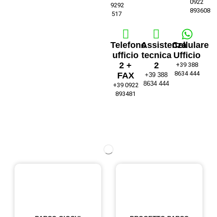
0922
9292
893608
517
Telefono
Assistenza
Cellulare
ufficio
tecnica
Ufficio
2 +
2
+39 388
8634 444
FAX
+39 388
8634 444
+39 0922
893481