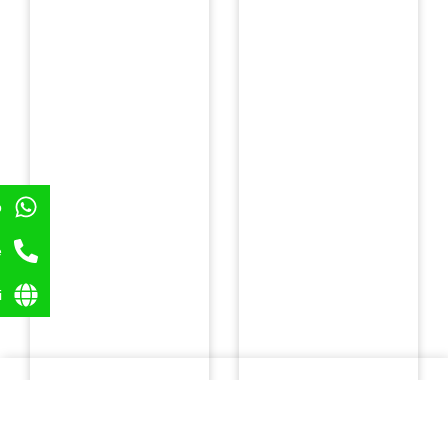
p
e
i