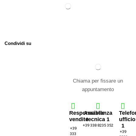
Condividi su
Chiama per fissare un
appuntamento
Responsabile
Assistenza
Telefo
vendite
tecnica 1
ufficio
1
+39 338 8235 352
+39
+39
333