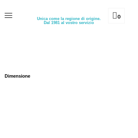
0
Unica come la regione di origine.
Dal 1981 al vostro servizio
Dimensione