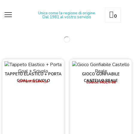
Unica come la regione di origine.
0
Dal 1981 al vostro servizio
TAPPETO ELASTICO + PORTA
GIOCO GONFIABILE
GOAL + SCIVOLO
CASTELLO REALE
OFFERTISSIMA_1
8,00 x 7,00 h 3,50
Codice: MULTI-66