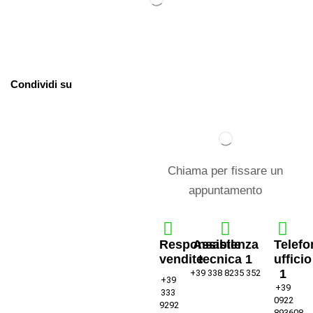
Condividi su
Chiama per fissare un
appuntamento
Responsabile
Assistenza
Telefo
vendite
tecnica 1
ufficio
1
+39 338 8235 352
+39
+39
333
0922
9292
893608