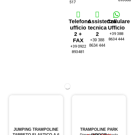
517
Telefono
Assistenza
Cellulare
ufficio
tecnica
Ufficio
2 +
2
+39 388
8634 444
FAX
+39 388
8634 444
+39 0922
893481
JUMPING TRAMPOLINE
TRAMPOLINE PARK
TAPPETO ELASTICO A 6
INDOOR