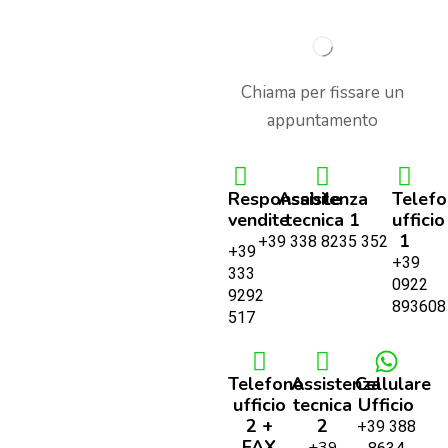
Chiama per fissare un
appuntamento
Responsabile
Assistenza
Telef
vendite
tecnica 1
ufficio
1
+39 338 8235 352
+39
+39
333
0922
9292
893608
517
Telefono
Assistenza
Cellulare
ufficio
tecnica
Ufficio
2 +
2
+39 388
FAX
+39