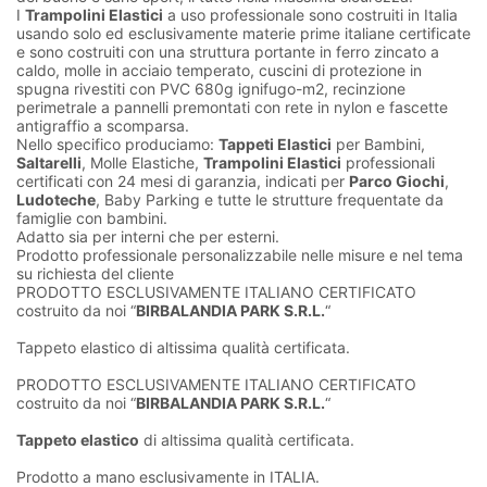
I
Trampolini Elastici
a uso professionale sono costruiti in Italia
usando solo ed esclusivamente materie prime italiane certificate
e sono costruiti con una struttura portante in ferro zincato a
caldo, molle in acciaio temperato, cuscini di protezione in
spugna rivestiti con PVC 680g ignifugo-m2, recinzione
perimetrale a pannelli premontati con rete in nylon e fascette
antigraffio a scomparsa.
Nello specifico produciamo:
Tappeti Elastici
per Bambini,
Saltarelli
, Molle Elastiche,
Trampolini Elastici
professionali
certificati con 24 mesi di garanzia, indicati per
Parco Giochi
,
Ludoteche
, Baby Parking e tutte le strutture frequentate da
famiglie con bambini.
Adatto sia per interni che per esterni.
Prodotto professionale personalizzabile nelle misure e nel tema
su richiesta del cliente
PRODOTTO ESCLUSIVAMENTE ITALIANO CERTIFICATO
costruito da noi “
BIRBALANDIA PARK S.R.L.
“
Tappeto elastico di altissima qualità certificata.
PRODOTTO ESCLUSIVAMENTE ITALIANO CERTIFICATO
costruito da noi “
BIRBALANDIA PARK S.R.L.
“
Tappeto elastico
di altissima qualità certificata.
Prodotto a mano esclusivamente in ITALIA.