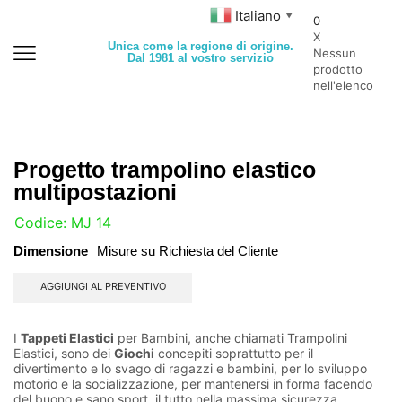
Italiano
▼
0
X
Unica come la regione di origine.
Nessun
Dal 1981 al vostro servizio
prodotto
nell'elenco
Progetto trampolino elastico
multipostazioni
U:
Codice: MJ 14
Dimensione
Misure su Richiesta del Cliente
AGGIUNGI AL PREVENTIVO
I
Tappeti Elastici
per Bambini, anche chiamati Trampolini
Elastici, sono dei
Giochi
concepiti soprattutto per il
divertimento e lo svago di ragazzi e bambini, per lo sviluppo
motorio e la socializzazione, per mantenersi in forma facendo
del buono e sano sport, il tutto nella massima sicurezza.