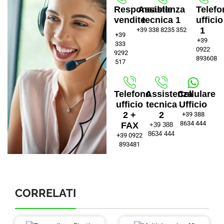
Responsabile
Assistenza
Telefo
vendite
tecnica 1
ufficio
1
+39 338 8235 352
+39
+39
333
0922
9292
893608
517
Telefono
Assistenza
Cellulare
ufficio
tecnica
Ufficio
2 +
2
+39 388
8634 444
FAX
+39 388
8634 444
+39 0922
893481
CORRELATI