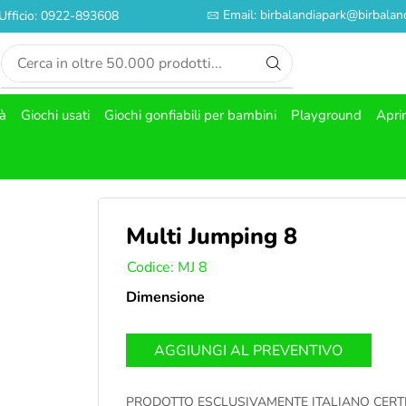
Email: birbalandiapark@birbaland
Ufficio: 0922-893608
tà
Giochi usati
Giochi gonfiabili per bambini
Playground
Apri
Multi Jumping 8
SKU:
Codice: MJ 8
Dimensione
AGGIUNGI AL PREVENTIVO
PRODOTTO ESCLUSIVAMENTE ITALIANO CERT