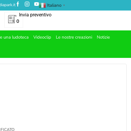
iapark.it
Italiano
▼
Invia preventivo
0
re una ludoteca
Videoclip
Le nostre creazioni
Notizie
IFICATO