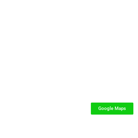
cata e dedicata a parchi gioco, ludoteche, villaggi turistici ed eventi.
SEGUICI
iabili per Bambini
iabili
Google Maps
iabili
fiabili per bambini