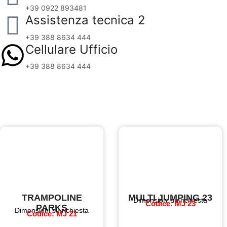
+39 0922 893481
Assistenza tecnica 2
+39 388 8634 444
Cellulare Ufficio
+39 388 8634 444
TRAMPOLINE
MULTI JUMPING 23
Dimensioni su richiesta
Codice: MJ 23
PARKS
Dimensioni su richiesta
Codice: MJ 21