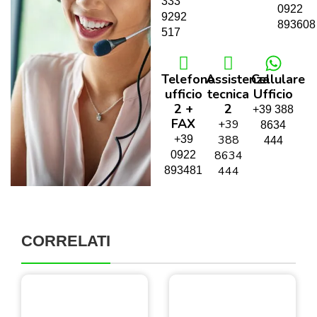
333
0922
9292
893608
517
Telefono
Assistenza
Cellulare
ufficio
tecnica
Ufficio
2 +
2
+39 388
FAX
+39
8634
388
+39
444
8634
0922
444
893481
CORRELATI