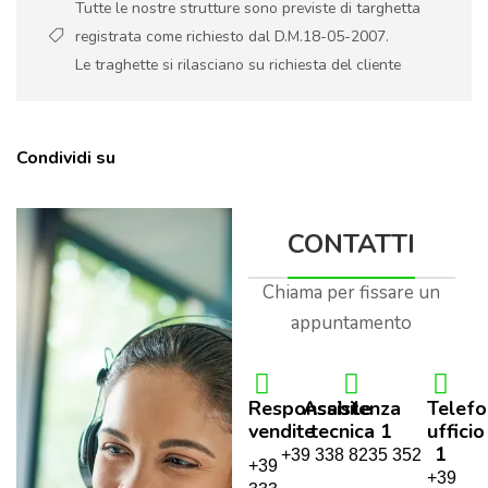
Tutte le nostre strutture sono previste di targhetta
registrata come richiesto dal D.M.18-05-2007.
Le traghette si rilasciano su richiesta del cliente
Condividi su
CONTATTI
Chiama per fissare un
appuntamento
Responsabile
Assistenza
Telef
vendite
tecnica 1
ufficio
1
+39 338 8235 352
+39
+39