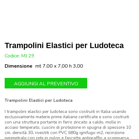
Trampolini Elastici per Ludoteca
U:
Codice: MJ 29
Dimensione
mt 7,00 x 7,00 h 3,00
AGGIUNGI AL PREVENTIVO
Trampolini Elastici per Ludoteca
I trampolini elastici per ludoteca sono costruiti in Italia usando
esclusivamente materie prime italiane certificate e sono costruiti
con una struttura portante in ferro zincato a caldo, molle in
acciaio temperato, cuscini di protezione in spugna di spessore 10
cm, densità 30, rivestiti con PVC 680g ignifugo-m2, recinzione
perimetrale con rete in nylon e fascette antigraffio a scomparsa.