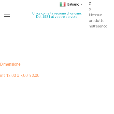
0
Italiano
▼
X
Unica come la regione di origine.
Nessun
Dal 1981 al vostro servizio
prodotto
nell'elenco
Dimensione
mt 12,00 x 7,00 h 3,00