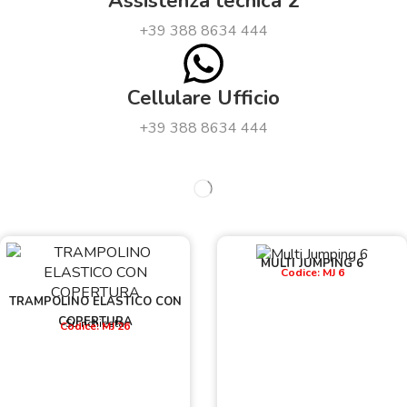
Assistenza tecnica 2
+39 388 8634 444
Cellulare Ufficio
+39 388 8634 444
MULTI JUMPING 6
Codice: MJ 6
TRAMPOLINO ELASTICO CON
COPERTURA
Su richiesta
Codice: MJ 26