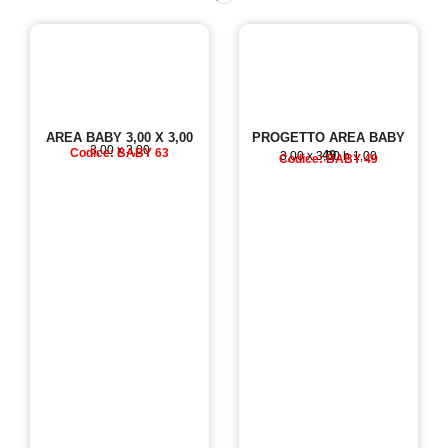
AREA BABY 3,00 X 3,00
PROGETTO AREA BABY
3,00 x 3,00
Codice: BABY 63
49
3,00 x 3,00 h 1,00
Codice: BABY 49