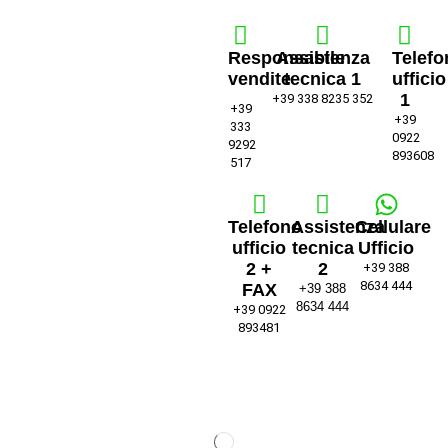
Responsabile
Assistenza
Telefo
vendite
tecnica 1
ufficio
1
+39 338 8235 352
+39
+39
333
0922
9292
893608
517
Telefono
Assistenza
Cellulare
ufficio
tecnica
Ufficio
2 +
2
+39 388
8634 444
FAX
+39 388
8634 444
+39 0922
893481