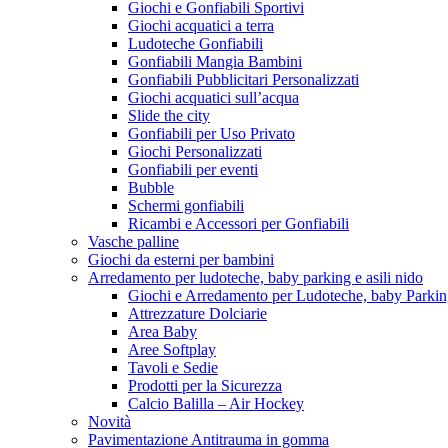
Giochi e Gonfiabili Sportivi
Giochi acquatici a terra
Ludoteche Gonfiabili
Gonfiabili Mangia Bambini
Gonfiabili Pubblicitari Personalizzati
Giochi acquatici sull’acqua
Slide the city
Gonfiabili per Uso Privato
Giochi Personalizzati
Gonfiabili per eventi
Bubble
Schermi gonfiabili
Ricambi e Accessori per Gonfiabili
Vasche palline
Giochi da esterni per bambini
Arredamento per ludoteche, baby parking e asili nido
Giochi e Arredamento per Ludoteche, baby Parkin
Attrezzature Dolciarie
Area Baby
Aree Softplay
Tavoli e Sedie
Prodotti per la Sicurezza
Calcio Balilla – Air Hockey
Novità
Pavimentazione Antitrauma in gomma