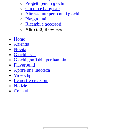
Progetti parchi giochi
Circuiti e baby cars
Attrezzature per parchi giochi
Playground
Ricambi e accessori
Altro (30)
Show less ↑
Home
Azienda
Novità
Giochi usati
Giochi gonfiabili per bambini
Playground
Aprire una ludoteca
Videoclip
Le nostre creazioni
Notizie
Contatti