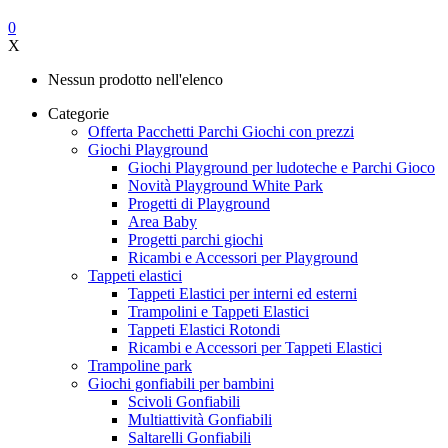
0
X
Nessun prodotto nell'elenco
Categorie
Offerta Pacchetti Parchi Giochi con prezzi
Giochi Playground
Giochi Playground per ludoteche e Parchi Gioco
Novità Playground White Park
Progetti di Playground
Area Baby
Progetti parchi giochi
Ricambi e Accessori per Playground
Tappeti elastici
Tappeti Elastici per interni ed esterni
Trampolini e Tappeti Elastici
Tappeti Elastici Rotondi
Ricambi e Accessori per Tappeti Elastici
Trampoline park
Giochi gonfiabili per bambini
Scivoli Gonfiabili
Multiattività Gonfiabili
Saltarelli Gonfiabili