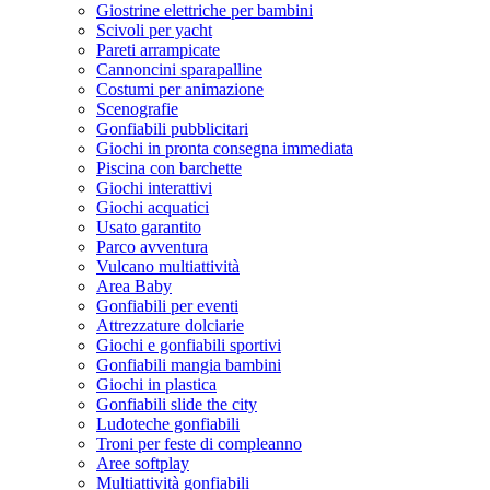
Giostrine elettriche per bambini
Scivoli per yacht
Pareti arrampicate
Cannoncini sparapalline
Costumi per animazione
Scenografie
Gonfiabili pubblicitari
Giochi in pronta consegna immediata
Piscina con barchette
Giochi interattivi
Giochi acquatici
Usato garantito
Parco avventura
Vulcano multiattività
Area Baby
Gonfiabili per eventi
Attrezzature dolciarie
Giochi e gonfiabili sportivi
Gonfiabili mangia bambini
Giochi in plastica
Gonfiabili slide the city
Ludoteche gonfiabili
Troni per feste di compleanno
Aree softplay
Multiattività gonfiabili