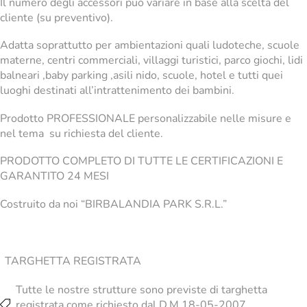
Il numero degli accessori può variare in base alla scelta del
cliente (su preventivo).
Adatta soprattutto per ambientazioni quali ludoteche, scuole
materne, centri commerciali, villaggi turistici, parco giochi, lidi
balneari ,baby parking ,asili nido, scuole, hotel e tutti quei
luoghi destinati all’intrattenimento dei bambini.
Prodotto PROFESSIONALE personalizzabile nelle misure e
nel tema su richiesta del cliente.
PRODOTTO COMPLETO DI TUTTE LE CERTIFICAZIONI E
GARANTITO 24 MESI
Costruito da noi “BIRBALANDIA PARK S.R.L.”
TARGHETTA REGISTRATA
Tutte le nostre strutture sono previste di targhetta
registrata come richiesto dal D.M.18-05-2007.