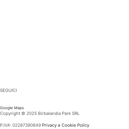
Giochi Gonfiabili per Bambini
Giochi gonfiabili
Gonfiabili
Scivoli gonfiabili
Scivoli gonfiabili per bambini
Scivolo gonfiabile usato
Playground
Giochi gonfiabili usati
Tappeti elastici
Tappeti elastici per bambini
SEGUICI
Facebook
Twitter
Instagram
Youtube
Vimeo
Google Maps
Copyright © 2025 Birbalandia Park SRL
P.IVA: 02287390849
Privacy e Cookie Policy