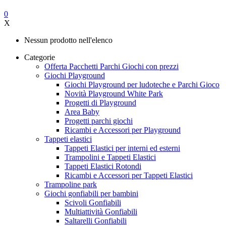
0
X
Nessun prodotto nell'elenco
Categorie
Offerta Pacchetti Parchi Giochi con prezzi
Giochi Playground
Giochi Playground per ludoteche e Parchi Gioco
Novità Playground White Park
Progetti di Playground
Area Baby
Progetti parchi giochi
Ricambi e Accessori per Playground
Tappeti elastici
Tappeti Elastici per interni ed esterni
Trampolini e Tappeti Elastici
Tappeti Elastici Rotondi
Ricambi e Accessori per Tappeti Elastici
Trampoline park
Giochi gonfiabili per bambini
Scivoli Gonfiabili
Multiattività Gonfiabili
Saltarelli Gonfiabili