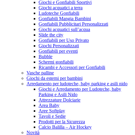
Giochi e Gonfiabili Sportivi
Giochi acquatici a terra
Ludoteche Gonfiabili
Gonfiabili Mangia Bambini
Gonfiabili Pubblicitari Personalizzati
Giochi acquatici sull’acqua
Slide the city
Gonfiabili per Uso Privato
Giochi Personalizzati
Gonfiabili per eventi
Bubble
Schermi gonfiabili
Ricambi e Accessori per Gonfiabili
Vasche palline
Giochi da esterni per bambini
Arredamento per ludoteche, baby parking e asili nido
Giochi e Arredamento per Ludoteche, baby
Parking e Asili Nido
Attrezzature Dolciarie
Area Baby
Aree Softplay
Tavoli e Sedie
Prodotti per la Sicurezza
Calcio Balilla – Air Hockey
Novità