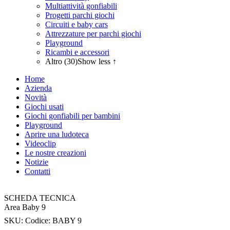
Multiattività gonfiabili
Progetti parchi giochi
Circuiti e baby cars
Attrezzature per parchi giochi
Playground
Ricambi e accessori
Altro (30)
Show less ↑
Home
Azienda
Novità
Giochi usati
Giochi gonfiabili per bambini
Playground
Aprire una ludoteca
Videoclip
Le nostre creazioni
Notizie
Contatti
SCHEDA TECNICA
Area Baby 9
SKU:
Codice: BABY 9