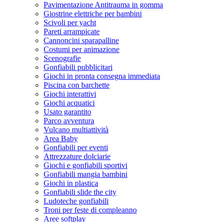
Pavimentazione Antitrauma in gomma
Giostrine elettriche per bambini
Scivoli per yacht
Pareti arrampicate
Cannoncini sparapalline
Costumi per animazione
Scenografie
Gonfiabili pubblicitari
Giochi in pronta consegna immediata
Piscina con barchette
Giochi interattivi
Giochi acquatici
Usato garantito
Parco avventura
Vulcano multiattività
Area Baby
Gonfiabili per eventi
Attrezzature dolciarie
Giochi e gonfiabili sportivi
Gonfiabili mangia bambini
Giochi in plastica
Gonfiabili slide the city
Ludoteche gonfiabili
Troni per feste di compleanno
Aree softplay