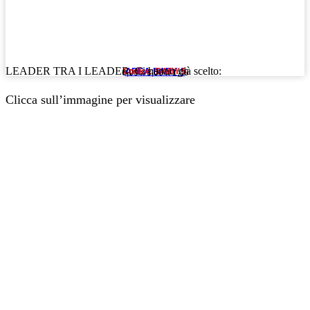
LEADER TRA I LEADER. Ci hanno già scelto:
AREA BABY 5
Codice: BABY 5
6,00 x 3,00 h 1,00
Clicca sull’immagine per visualizzare