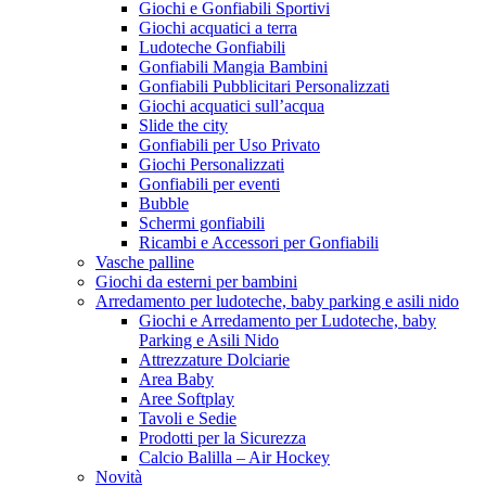
Giochi e Gonfiabili Sportivi
Giochi acquatici a terra
Ludoteche Gonfiabili
Gonfiabili Mangia Bambini
Gonfiabili Pubblicitari Personalizzati
Giochi acquatici sull’acqua
Slide the city
Gonfiabili per Uso Privato
Giochi Personalizzati
Gonfiabili per eventi
Bubble
Schermi gonfiabili
Ricambi e Accessori per Gonfiabili
Vasche palline
Giochi da esterni per bambini
Arredamento per ludoteche, baby parking e asili nido
Giochi e Arredamento per Ludoteche, baby
Parking e Asili Nido
Attrezzature Dolciarie
Area Baby
Aree Softplay
Tavoli e Sedie
Prodotti per la Sicurezza
Calcio Balilla – Air Hockey
Novità