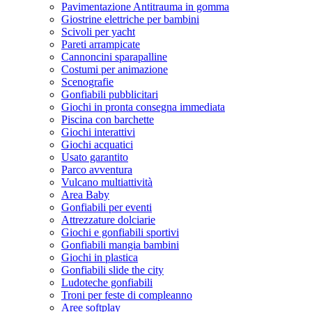
Pavimentazione Antitrauma in gomma
Giostrine elettriche per bambini
Scivoli per yacht
Pareti arrampicate
Cannoncini sparapalline
Costumi per animazione
Scenografie
Gonfiabili pubblicitari
Giochi in pronta consegna immediata
Piscina con barchette
Giochi interattivi
Giochi acquatici
Usato garantito
Parco avventura
Vulcano multiattività
Area Baby
Gonfiabili per eventi
Attrezzature dolciarie
Giochi e gonfiabili sportivi
Gonfiabili mangia bambini
Giochi in plastica
Gonfiabili slide the city
Ludoteche gonfiabili
Troni per feste di compleanno
Aree softplay