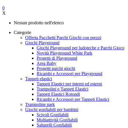
0
X
Nessun prodotto nell'elenco
Categorie
Offerta Pacchetti Parchi Giochi con prezzi
Giochi Playground
Giochi Playground per ludoteche e Parchi Gioco
Novità Playground White Park
Progetti di Playground
Area Baby
Progetti parchi giochi
Ricambi e Accessori per Playground
Tappeti elastici
Tappeti Elastici per interni ed esterni
Trampolini e Tappeti Elastici
Tappeti Elastici Rotondi
Ricambi e Accessori per Tappeti Elastici
Trampoline park
Giochi gonfiabili per bambini
Scivoli Gonfiabili
Multiattività Gonfiabili
Saltarelli Gonfiabili