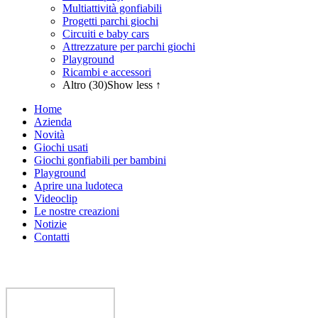
Multiattività gonfiabili
Progetti parchi giochi
Circuiti e baby cars
Attrezzature per parchi giochi
Playground
Ricambi e accessori
Altro (30)
Show less ↑
Home
Azienda
Novità
Giochi usati
Giochi gonfiabili per bambini
Playground
Aprire una ludoteca
Videoclip
Le nostre creazioni
Notizie
Contatti