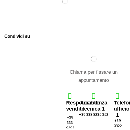
Condividi su
Chiama per fissare un
appuntamento
Responsabile
Assistenza
Telefo
vendite
tecnica 1
ufficio
1
+39 338 8235 352
+39
+39
333
0922
9292