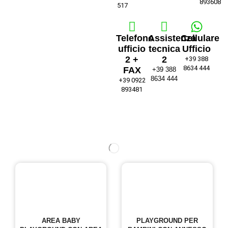
893608
517
Telefono
Assistenza
Cellulare
ufficio
tecnica
Ufficio
2 +
2
+39 388
8634 444
FAX
+39 388
8634 444
+39 0922
893481
AREA BABY
PLAYGROUND PER