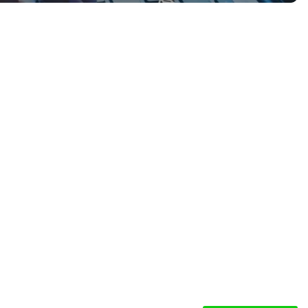
cata e dedicata a parchi gioco, ludoteche, villaggi turistici ed eventi.
SEGUICI
iabili per Bambini
iabili