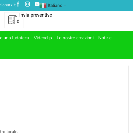
iapark.it
Italiano
▼
Invia preventivo
0
re una ludoteca
Videoclip
Le nostre creazioni
Notizie
ro locale.