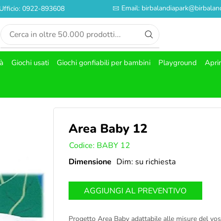
Email: birbalandiapark@birbaland
Ufficio: 0922-893608
tà
Giochi usati
Giochi gonfiabili per bambini
Playground
Apri
Area Baby 12
SKU:
Codice: BABY 12
Dimensione
Dim: su richiesta
AGGIUNGI AL PREVENTIVO
Progetto Area Baby adattabile alle misure del vost