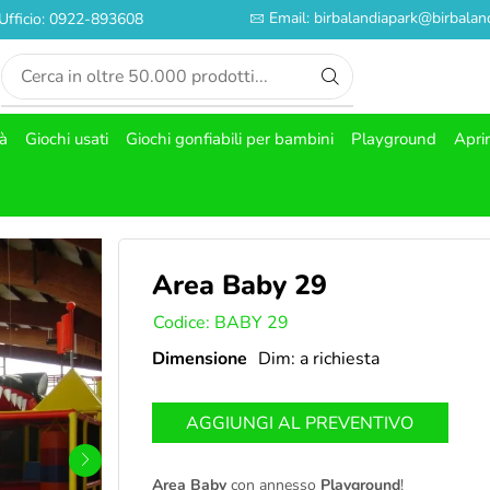
Email: birbalandiapark@birbaland
Ufficio: 0922-893608
tà
Giochi usati
Giochi gonfiabili per bambini
Playground
Apri
Area Baby 29
SKU:
Codice: BABY 29
Dimensione
Dim: a richiesta
AGGIUNGI AL PREVENTIVO
Area Baby
con annesso
Playground
!