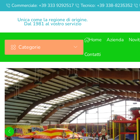
Commerciale: +39 333 9292517
Tecnico: +39 338-8235352
Unica come la regione di origine.
Dal 1981 al vostro servizio
Home
Azienda
Novi
Categorie
Contatti