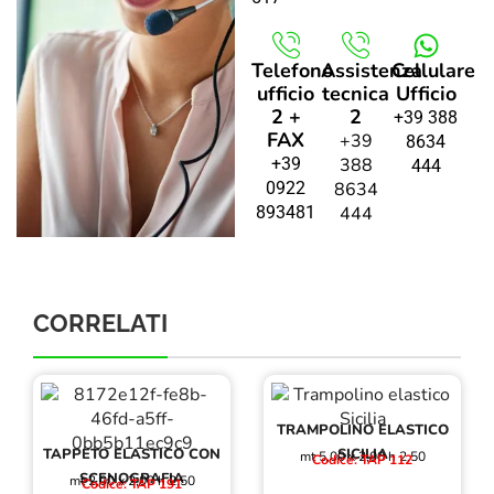
Telefono
Assistenza
Cellulare
ufficio
tecnica
Ufficio
2 +
2
+39 388
FAX
+39
8634
+39
388
444
0922
8634
893481
444
CORRELATI
TRAMPOLINO ELASTICO
TAPPETO ELASTICO CON
SICILIA
mt 5,00 x 2,00 h 2,50
Codice: TAP 112
SCENOGRAFIA
mt 2,00 x 2,00 h 2,50
Codice: TAP 191