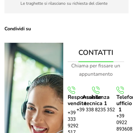
Le traghette si rilasciano su richiesta del cliente
Condividi su
CONTATTI
Chiama per fissare un
appuntamento
Responsabile
Assistenza
Telefo
vendite
tecnica 1
ufficio
1
+39 338 8235 352
+39
+39
333
0922
9292
893608
517