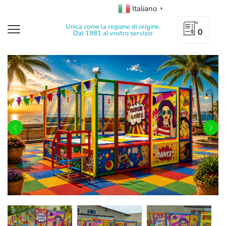
Italiano
▼
Unica come la regione di origine.
0
Dal 1981 al vostro servizio