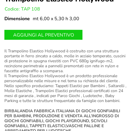
U:
Codice: TAP 108
Dimensione
mt 6,00 x 5,30 h 3,00
AGGIUNGI AL PREVENTIVO
Il Trampolino Elastico Hollywood è costruito con una struttura
portante in ferro zincato a caldo, molle in acciaio temperato, cuscini
di protezione in spugna rivestiti con PVC 680g ignifugo-m2,
recinzione perimetrale a pannelli premontati con rete in nylon e
fascette antigraffio a scomparsa.
Il Trampolino Elastico Hollywood è un prodotto professionale
personalizzabile nelle misure e nel tema su richiesta del cliente .
Nello specifico produciamo: Tappeti Elastici per Bambini , Saltarelli ,
Molle Elastiche , Trampolini Elastici professionali certificati con 24
mesi di garanzia , indicati per Parco Giochi , Ludoteche , Baby
Parking e tutte le strutture frequentate da famiglie con bambini.
BIRBALANDIA FABBRICA ITALIANA DI GIOCHI GONFIABILI
PER BAMBINI, PRODUZIONE E VENDITA ALL’INGROSSO DI
GIOCHI GONFIABILI, GIOCHI PLAYGROUND, SCIVOLI
GONFIABILI, TAPPETI ELASTICI,VASCHE PALLINE E
ARREDAMENTO PER LUDOTECHE.