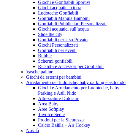
Giochi e Gonfiabili Sportivi
Giochi acquatici a terra
Ludoteche Gonfiabili
Gonfiabili Mangia Bambini
Gonfiabili Pubblicitari Personalizzati
Giochi acquatici sull’acqua
Slide the city
Gonfiabili per Uso Privato
Giochi Personalizzati
Gonfiabili per eventi
Bubble
Schermi gonfiabili
Ricambi e Accessori per Gonfiabili
Vasche palline
Giochi da esterni per bambini
Arredamento per ludoteche, baby parking e asili nido
Giochi e Arredamento per Ludoteche, baby
Parking e Asili Nido
Attrezzature Dolciarie
Area Baby
Aree Softplay
Tavoli e Sedie
Prodotti per la Sicurezza
Calcio Balilla – Air Hockey
Novità