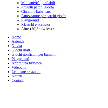
Multiattività gonfiabili
Progetti parchi giochi
Circuiti e baby cars
Attrezzature per parchi giochi
Playground
Ricambi e accessori
Altro (30)
Show less ↑
Home
Azienda
Novità
Giochi usati
Giochi gonfiabili per bambini
Playground
Aprire una ludoteca
Videoclip
Le nostre creazioni
Notizie
Contatti