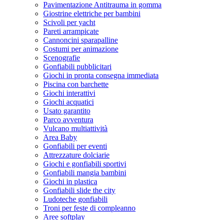
Pavimentazione Antitrauma in gomma
Giostrine elettriche per bambini
Scivoli per yacht
Pareti arrampicate
Cannoncini sparapalline
Costumi per animazione
Scenografie
Gonfiabili pubblicitari
Giochi in pronta consegna immediata
Piscina con barchette
Giochi interattivi
Giochi acquatici
Usato garantito
Parco avventura
Vulcano multiattività
Area Baby
Gonfiabili per eventi
Attrezzature dolciarie
Giochi e gonfiabili sportivi
Gonfiabili mangia bambini
Giochi in plastica
Gonfiabili slide the city
Ludoteche gonfiabili
Troni per feste di compleanno
Aree softplay