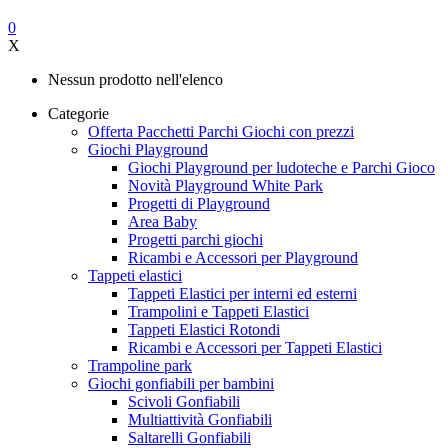
0
X
Nessun prodotto nell'elenco
Categorie
Offerta Pacchetti Parchi Giochi con prezzi
Giochi Playground
Giochi Playground per ludoteche e Parchi Gioco
Novità Playground White Park
Progetti di Playground
Area Baby
Progetti parchi giochi
Ricambi e Accessori per Playground
Tappeti elastici
Tappeti Elastici per interni ed esterni
Trampolini e Tappeti Elastici
Tappeti Elastici Rotondi
Ricambi e Accessori per Tappeti Elastici
Trampoline park
Giochi gonfiabili per bambini
Scivoli Gonfiabili
Multiattività Gonfiabili
Saltarelli Gonfiabili