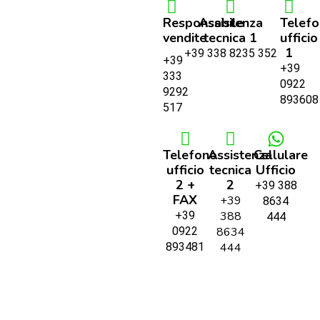
Responsabile
Assistenza
Telef
vendite
tecnica 1
ufficio
1
+39 338 8235 352
+39
+39
333
0922
9292
893608
517
Telefono
Assistenza
Cellulare
ufficio
tecnica
Ufficio
2 +
2
+39 388
FAX
+39
8634
+39
388
444
0922
8634
893481
444