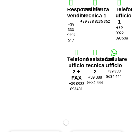
Responsabile
Assistenza
Telefo
vendite
tecnica 1
ufficio
1
+39 338 8235 352
+39
+39
333
0922
9292
893608
517
Telefono
Assistenza
Cellulare
ufficio
tecnica
Ufficio
2 +
2
+39 388
8634 444
FAX
+39 388
8634 444
+39 0922
893481