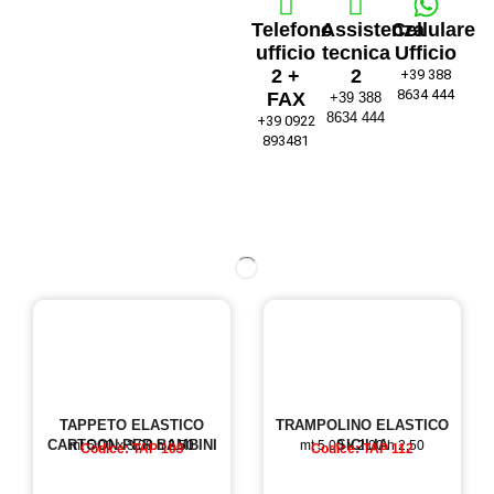
Telefono
Assistenza
Cellulare
ufficio
tecnica
Ufficio
2 +
2
+39 388
8634 444
FAX
+39 388
8634 444
+39 0922
893481
TAPPETO ELASTICO
TRAMPOLINO ELASTICO
CARTOON PER BAMBINI
SICILIA
mt 5,00 x 3,00 h 2,50
mt 5,00 x 2,00 h 2,50
Codice: TAP 109
Codice: TAP 112