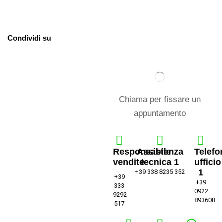
Condividi su
Chiama per fissare un
appuntamento
Responsabile
Assistenza
Telefo
vendite
tecnica 1
ufficio
1
+39 338 8235 352
+39
+39
333
0922
9292
893608
517