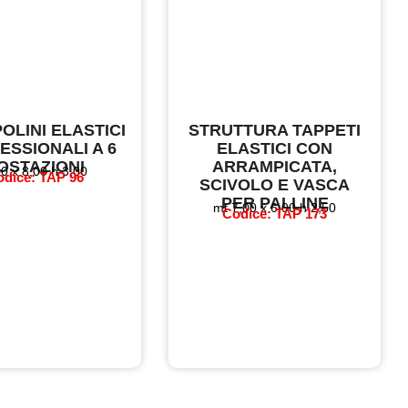
OLINI ELASTICI
STRUTTURA TAPPETI
ESSIONALI A 6
ELASTICI CON
OSTAZIONI
ARRAMPICATA,
50 x 8,00 h 3,00
odice: TAP 96
SCIVOLO E VASCA
PER PALLINE
mt 7,00 x 6,00 h 2,50
Codice: TAP 173