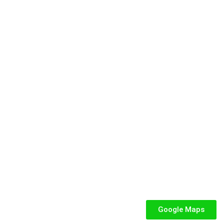
e dedicata a parchi gioco, ludoteche, villaggi turistici ed eventi.
SEGUICI
iabili per Bambini
abili
Google Maps