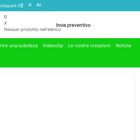
diapark.it
0
X
Invia preventivo
Nessun prodotto nell'elenco
rire una ludoteca
Videoclip
Le nostre creazioni
Notizie