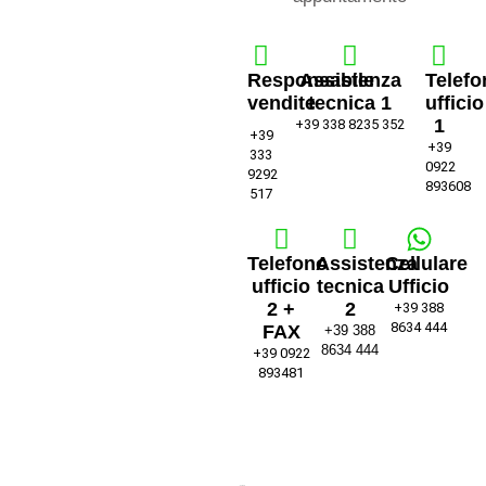
Responsabile
Assistenza
Telefo
vendite
tecnica 1
ufficio
1
+39 338 8235 352
+39
+39
333
0922
9292
893608
517
Telefono
Assistenza
Cellulare
ufficio
tecnica
Ufficio
2 +
2
+39 388
8634 444
FAX
+39 388
8634 444
+39 0922
893481