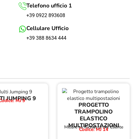
Telefono ufficio 1
+39 0922 893608
Cellulare Ufficio
+39 388 8634 444
TI JUMPING 9
Codice: MJ 9
PROGETTO
TRAMPOLINO
ELASTICO
MULTIPOSTAZIONI
Misure su Richiesta del Cliente
Codice: MJ 14