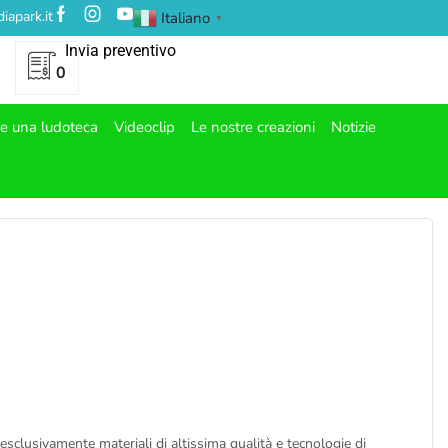
iapark.it
Italiano
▼
Invia preventivo
0
re una ludoteca
Videoclip
Le nostre creazioni
Notizie
esclusivamente materiali di altissima qualità e tecnologie di