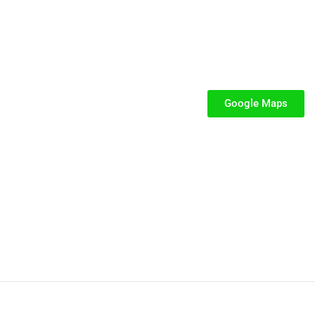
SEGUICI
iabili per Bambini
iabili
Google Maps
iabili
fiabili per bambini
fiabile usato
iabili usati
stici
stici per bambini
P.IVA: 02287390849
Privacy e Cookie Policy