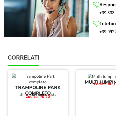
Respons
+39 333 
Telefon
+39 092
CORRELATI
MULTI JUMPI
Codice: MJ 
TRAMPOLINE PARK
COMPLETO
dimensioni su richiesta
Codice: MJ 20