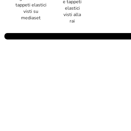
Parlano Di Noi
Birbalandia Park – Fabbrica italiana di giochi gonfiabili e gonfiabili 
Vendita diretta di gonfiabili sicuri e resistenti, progettati per garanti