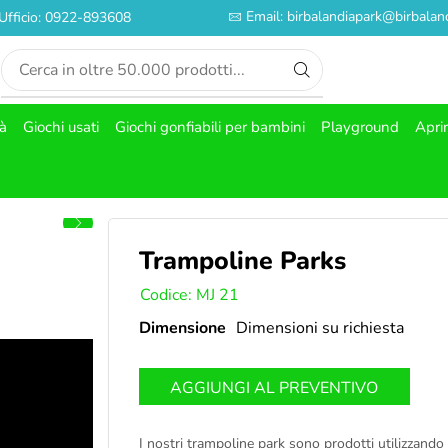
Email: birbalandiapark@birbaland
Ufficio: 0922-893608
tà
Giochi usati
Giochi gonfiabili per bambini
Playground
Apri
Trampoline Parks
SKU:
Codice: MJ 21
Dimensione
Dimensioni su richiesta
AGGIUNGI AL PREVENTIVO
I nostri trampoline park sono prodotti utilizzando 