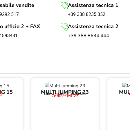
abile vendite
Assistenza tecnica 1
+39 338 8235 352
9292 517
o ufficio 2 + FAX
Assistenza tecnica 2
+39 388 8634 444
2 893481
NG 15
MULTI JUMPING 23
MUL
Dimensioni su richiesta
15
Codice: MJ 23