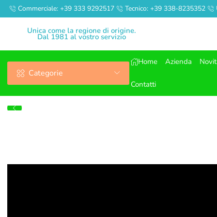
Commerciale: +39 333 9292517
Tecnico: +39 338-8235352
Unica come la regione di origine.
Dal 1981 al vostro servizio
Home
Azienda
Novi
Categorie
Contatti