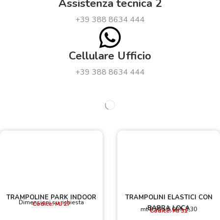
Assistenza tecnica 2
+39 388 8634 444
Cellulare Ufficio
+39 388 8634 444
TRAMPOLINE PARK INDOOR
TRAMPOLINI ELASTICI CON
Dimensioni su richiesta
Codice: MJ 27
BARRA LOCA
mt 8,50 x 6,00 h 3,30
Codice: MJ 31