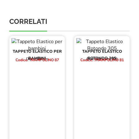
CORRELATI
TAPPETO ELASTICO PER
TAPPETO ELASTICO
BAMBINI
ROTONDO 305
Diam 360 cm
Dim: diam. cm 305
Codice: TRAMPOLINO 87
Codice: TRAMPOLINO 81