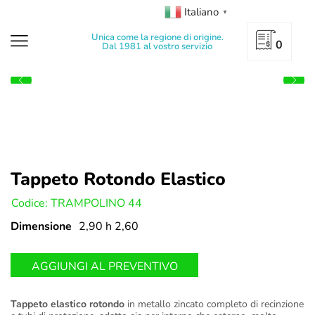
Italiano
▼
Unica come la regione di origine.
0
Dal 1981 al vostro servizio
Tappeto Rotondo Elastico
U:
Codice: TRAMPOLINO 44
Dimensione
2,90 h 2,60
AGGIUNGI AL PREVENTIVO
Tappeto elastico rotondo
in metallo zincato completo di recinzione