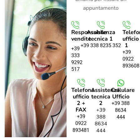
appuntamento
Responsabile
Assistenza
Telefo
vendite
tecnica 1
ufficio
1
+39 338 8235 352
+39
+39
333
0922
9292
893608
517
Telefono
Assistenza
Cellulare
ufficio
tecnica
Ufficio
2 +
2
+39 388
FAX
+39
8634
+39
388
444
0922
8634
893481
444