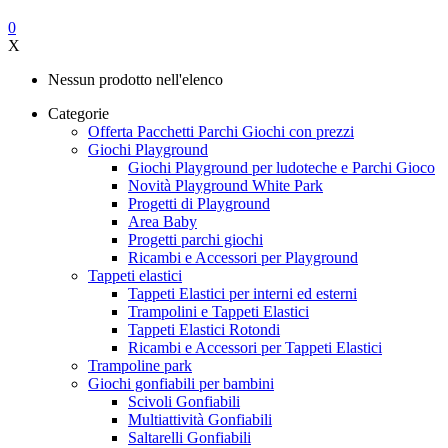
0
X
Nessun prodotto nell'elenco
Categorie
Offerta Pacchetti Parchi Giochi con prezzi
Giochi Playground
Giochi Playground per ludoteche e Parchi Gioco
Novità Playground White Park
Progetti di Playground
Area Baby
Progetti parchi giochi
Ricambi e Accessori per Playground
Tappeti elastici
Tappeti Elastici per interni ed esterni
Trampolini e Tappeti Elastici
Tappeti Elastici Rotondi
Ricambi e Accessori per Tappeti Elastici
Trampoline park
Giochi gonfiabili per bambini
Scivoli Gonfiabili
Multiattività Gonfiabili
Saltarelli Gonfiabili