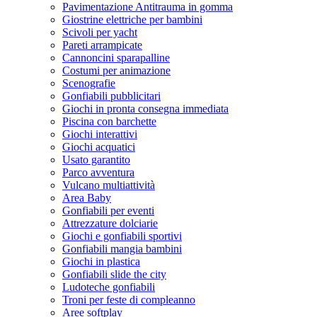
Pavimentazione Antitrauma in gomma
Giostrine elettriche per bambini
Scivoli per yacht
Pareti arrampicate
Cannoncini sparapalline
Costumi per animazione
Scenografie
Gonfiabili pubblicitari
Giochi in pronta consegna immediata
Piscina con barchette
Giochi interattivi
Giochi acquatici
Usato garantito
Parco avventura
Vulcano multiattività
Area Baby
Gonfiabili per eventi
Attrezzature dolciarie
Giochi e gonfiabili sportivi
Gonfiabili mangia bambini
Giochi in plastica
Gonfiabili slide the city
Ludoteche gonfiabili
Troni per feste di compleanno
Aree softplay