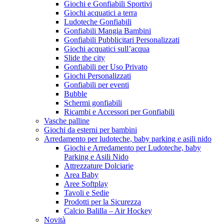
Giochi e Gonfiabili Sportivi
Giochi acquatici a terra
Ludoteche Gonfiabili
Gonfiabili Mangia Bambini
Gonfiabili Pubblicitari Personalizzati
Giochi acquatici sull’acqua
Slide the city
Gonfiabili per Uso Privato
Giochi Personalizzati
Gonfiabili per eventi
Bubble
Schermi gonfiabili
Ricambi e Accessori per Gonfiabili
Vasche palline
Giochi da esterni per bambini
Arredamento per ludoteche, baby parking e asili nido
Giochi e Arredamento per Ludoteche, baby
Parking e Asili Nido
Attrezzature Dolciarie
Area Baby
Aree Softplay
Tavoli e Sedie
Prodotti per la Sicurezza
Calcio Balilla – Air Hockey
Novità