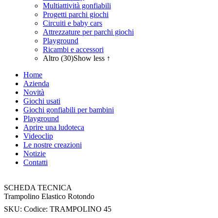
Multiattività gonfiabili
Progetti parchi giochi
Circuiti e baby cars
Attrezzature per parchi giochi
Playground
Ricambi e accessori
Altro (30)
Show less ↑
Home
Azienda
Novità
Giochi usati
Giochi gonfiabili per bambini
Playground
Aprire una ludoteca
Videoclip
Le nostre creazioni
Notizie
Contatti
SCHEDA TECNICA
Trampolino Elastico Rotondo
SKU:
Codice: TRAMPOLINO 45