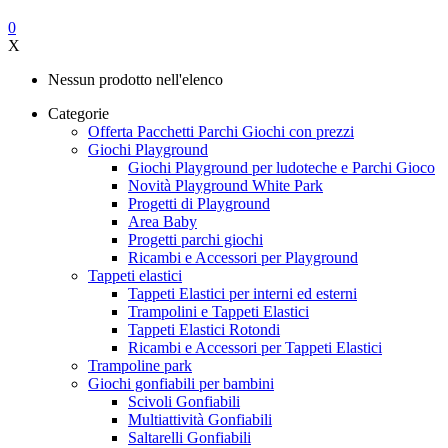
0
X
Nessun prodotto nell'elenco
Categorie
Offerta Pacchetti Parchi Giochi con prezzi
Giochi Playground
Giochi Playground per ludoteche e Parchi Gioco
Novità Playground White Park
Progetti di Playground
Area Baby
Progetti parchi giochi
Ricambi e Accessori per Playground
Tappeti elastici
Tappeti Elastici per interni ed esterni
Trampolini e Tappeti Elastici
Tappeti Elastici Rotondi
Ricambi e Accessori per Tappeti Elastici
Trampoline park
Giochi gonfiabili per bambini
Scivoli Gonfiabili
Multiattività Gonfiabili
Saltarelli Gonfiabili