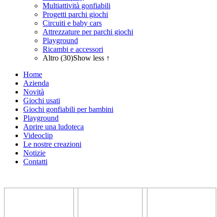
Multiattività gonfiabili
Progetti parchi giochi
Circuiti e baby cars
Attrezzature per parchi giochi
Playground
Ricambi e accessori
Altro (30)
Show less ↑
Home
Azienda
Novità
Giochi usati
Giochi gonfiabili per bambini
Playground
Aprire una ludoteca
Videoclip
Le nostre creazioni
Notizie
Contatti