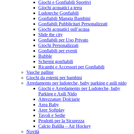
Giochi e Gonfiabili Sportivi
Giochi acquatici a terra
Ludoteche Gonfiabili
Gonfiabili Mangia Bambini
Gonfiabili Pubblicitari Personalizzati
Giochi acquatici sull’acqua
Slide the city
Gonfiabili per Uso Privato
Giochi Personalizzati
Gonfiabili per eventi
Bubble
Schermi gonfiabili
Ricambi e Accessori per Gonfiabili
Vasche palline
Giochi da esterni per bambini
Arredamento per ludoteche, baby parking e asili nido
Giochi e Arredamento per Ludoteche, baby
Parking e Asili Nido
Attrezzature Dolciarie
Area Baby
Aree Softplay
Tavoli e Sedie
Prodotti per la Sicurezza
Calcio Balilla – Air Hockey
Novità