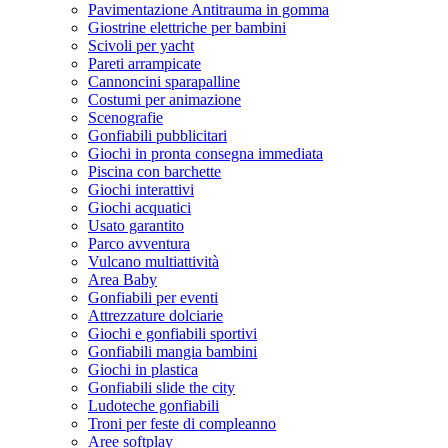
Pavimentazione Antitrauma in gomma
Giostrine elettriche per bambini
Scivoli per yacht
Pareti arrampicate
Cannoncini sparapalline
Costumi per animazione
Scenografie
Gonfiabili pubblicitari
Giochi in pronta consegna immediata
Piscina con barchette
Giochi interattivi
Giochi acquatici
Usato garantito
Parco avventura
Vulcano multiattività
Area Baby
Gonfiabili per eventi
Attrezzature dolciarie
Giochi e gonfiabili sportivi
Gonfiabili mangia bambini
Giochi in plastica
Gonfiabili slide the city
Ludoteche gonfiabili
Troni per feste di compleanno
Aree softplay