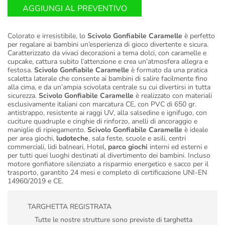
AGGIUNGI AL PREVENTIVO
Colorato e irresistibile, lo
Scivolo Gonfiabile Caramelle
è perfetto
per regalare ai bambini un’esperienza di gioco divertente e sicura.
Caratterizzato da vivaci decorazioni a tema dolci, con caramelle e
cupcake, cattura subito l’attenzione e crea un’atmosfera allegra e
festosa.
Scivolo Gonfiabile Caramelle
è formato da una pratica
scaletta laterale che consente ai bambini di salire facilmente fino
alla cima, e da un’ampia scivolata centrale su cui divertirsi in tutta
sicurezza.
Scivolo Gonfiabile Caramelle
è realizzato con materiali
esclusivamente italiani con marcatura CE, con PVC di 650 gr.
antistrappo, resistente ai raggi UV, alla salsedine e ignifugo, con
cuciture quadruple e cinghie di rinforzo, anelli di ancoraggio e
maniglie di ripiegamento.
Scivolo Gonfiabile Caramelle
è ideale
per area giochi,
ludoteche
, sala feste, scuole e asili, centri
commerciali, lidi balneari, Hotel,
parco giochi
interni ed esterni e
per tutti quei luoghi destinati al divertimento dei bambini. Incluso
motore gonfiatore silenziato a risparmio energetico e sacco per il
trasporto, garantito 24 mesi e completo di certificazione UNI-EN
14960/2019 e CE.
TARGHETTA REGISTRATA
Tutte le nostre strutture sono previste di targhetta