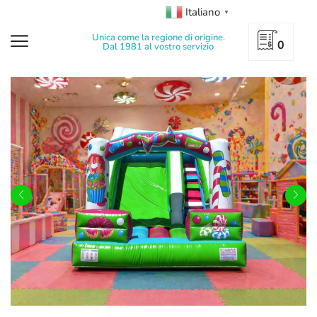
Italiano
▼
Unica come la regione di origine.
0
Dal 1981 al vostro servizio