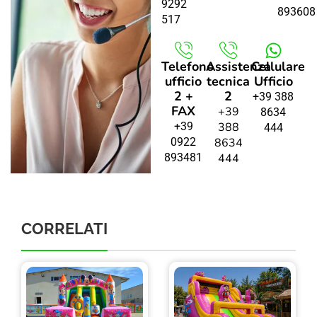
9292
893608
517
Telefono
Assistenza
Cellulare
ufficio
tecnica
Ufficio
2 +
2
+39 388
FAX
+39
8634
+39
388
444
0922
8634
893481
444
CORRELATI