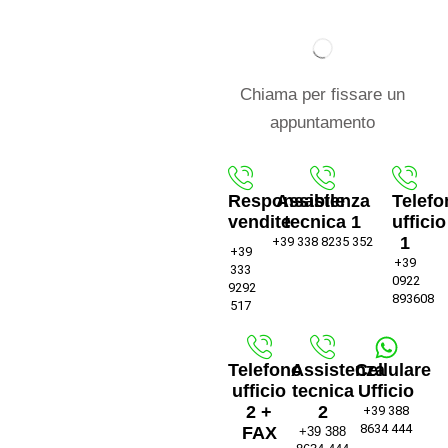
Chiama per fissare un
appuntamento
Responsabile
Assistenza
Telefo
vendite
tecnica 1
ufficio
1
+39 338 8235 352
+39
+39
333
0922
9292
893608
517
Telefono
Assistenza
Cellulare
ufficio
tecnica
Ufficio
2 +
2
+39 388
8634 444
FAX
+39 388