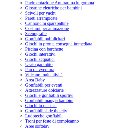
Pavimentazione Antitrauma in gomma
Giostrine elettriche per bambini
Scivoli per yacht
Pareti arrampicate
Cannoncini sparapalline
Costumi per animazione
Scenografie
Gonfiabili pubblicitari
Giochi in pronta consegna immediata
Piscina con barchette
Giochi interattivi
Giochi acquatici
Usato garantito
Parco avventura
Vulcano multiattività
Area Baby
Gonfiabili per eventi
Attrezzature dolciarie
Giochi e gonfiabili sportivi
Gonfiabili mangia bambini
Giochi in plastica
Gonfiabili slide the city
Ludoteche gonfiabili
Troni per feste di compleanno
Aree softplay