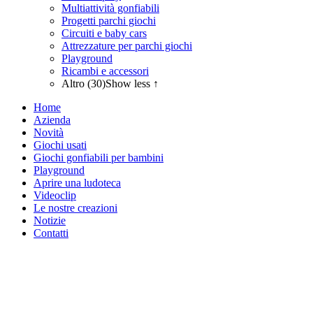
Multiattività gonfiabili
Progetti parchi giochi
Circuiti e baby cars
Attrezzature per parchi giochi
Playground
Ricambi e accessori
Altro (30)
Show less ↑
Home
Azienda
Novità
Giochi usati
Giochi gonfiabili per bambini
Playground
Aprire una ludoteca
Videoclip
Le nostre creazioni
Notizie
Contatti