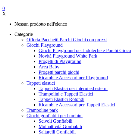
0
X
Nessun prodotto nell'elenco
Categorie
Offerta Pacchetti Parchi Giochi con prezzi
Giochi Playground
Giochi Playground per ludoteche e Parchi Gioco
Novità Playground White Park
Progetti di Playground
Area Baby
Progetti parchi giochi
Ricambi e Accessori per Playground
Tappeti elastici
Tappeti Elastici per interni ed esterni
Trampolini e Tappeti Elastici
Tappeti Elastici Rotondi
Ricambi e Accessori per Tappeti Elastici
Trampoline park
Giochi gonfiabili per bambini
Scivoli Gonfiabili
Multiattività Gonfiabili
Saltarelli Gonfiabili