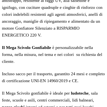
antistrappo, resistente ai raggi UV, alla salsedine e
ignifugo, con cuciture quadruple e cinghie di rinforzo con
colori indelebili resistenti agli agenti atmosferici, anelli di
ancoraggio, maniglie di ripiegamento e alimentato da un
motore Gonfiatore Silenziato a RISPARMIO
ENERGETICO 220 V.
Il Mega Scivolo Gonfiabile
è personalizzabile nella
forma, nella misura, nel tema e nei colori su richiesta del
cliente.
Incluso sacco per il trasporto, garantito 24 mesi e completo
di certificazione UNI-EN 14960/2019 e CE.
Il Mega Scivolo gonfiabile è ideale per
ludoteche
, sala
feste, scuole e asili, centri commerciali, lidi balneari,
parco giochi
interni ed esterni e per tutti quei luoghi