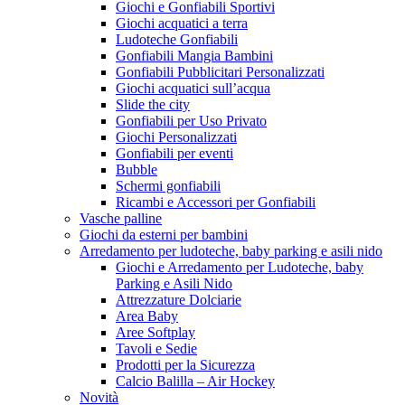
Giochi e Gonfiabili Sportivi
Giochi acquatici a terra
Ludoteche Gonfiabili
Gonfiabili Mangia Bambini
Gonfiabili Pubblicitari Personalizzati
Giochi acquatici sull’acqua
Slide the city
Gonfiabili per Uso Privato
Giochi Personalizzati
Gonfiabili per eventi
Bubble
Schermi gonfiabili
Ricambi e Accessori per Gonfiabili
Vasche palline
Giochi da esterni per bambini
Arredamento per ludoteche, baby parking e asili nido
Giochi e Arredamento per Ludoteche, baby
Parking e Asili Nido
Attrezzature Dolciarie
Area Baby
Aree Softplay
Tavoli e Sedie
Prodotti per la Sicurezza
Calcio Balilla – Air Hockey
Novità